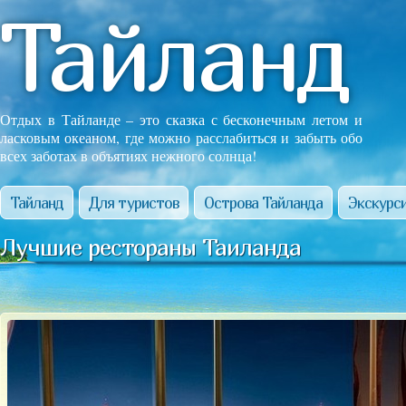
Тайланд
Отдых в Тайланде – это сказка с бесконечным летом и
ласковым океаном, где можно расслабиться и забыть обо
всех заботах в объятиях нежного солнца!
Тайланд
Для туристов
Острова Тайланда
Экскурси
Лучшие рестораны Таиланда