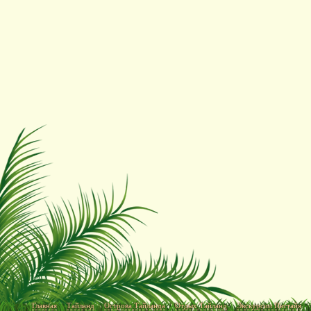
Главная
Тайланд
Острова Тайланда
Отдых Тайланд
Экскурсии Паттайя