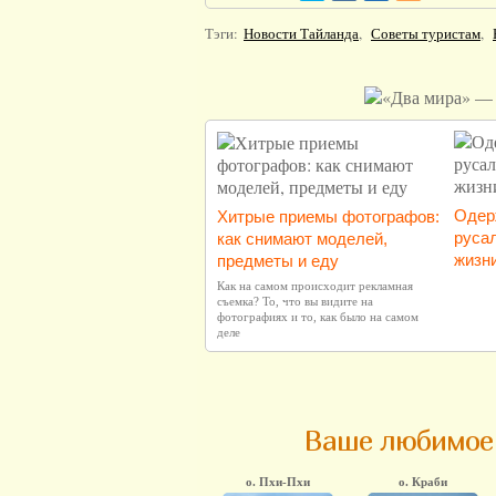
Тэги:
Новости Тайланда
,
Советы туристам
,
Одер
Хитрые приемы фотографов:
русал
как снимают моделей,
жизн
предметы и еду
Как на самом происходит рекламная
съемка? То, что вы видите на
фотографиях и то, как было на самом
деле
Ваше любимое 
о. Пхи-Пхи
о. Краби