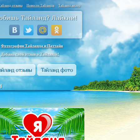
Тайланд отзывы
Новости Тайланда
Тайланд видео
юбишь Тайланд? Лайкни!
Фотографии Тайланда и Паттайи
Добавь свой отзыв о Тайланде!
айланд отзывы
Тайланд фото
н