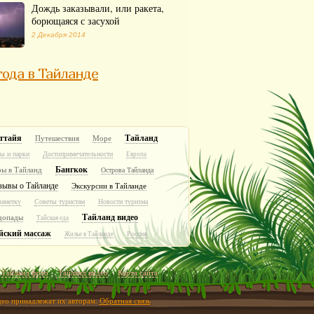
Дождь заказывали, или ракета,
борющаяся с засухой
2 Декабря 2014
ода в Тайланде
ттайя
Тайланд
Путешествия
Море
ы и парки
Достопримечательности
Европа
Бангкок
ры в Тайланд
Острова Тайланда
зывы о Тайланде
Экскурсии в Тайланде
заметку
Советы туристам
Новости туризма
Тайланд видео
допады
Тайская еда
йский массаж
Россия
Жилье в Тайланде
Тайланд фото
Тайланд видео
Карта сайта
идео принадлежат их авторам.
Обратная связь