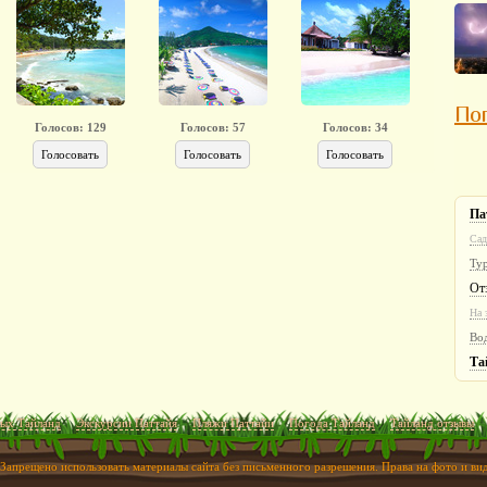
Пог
Голосов:
129
Голосов:
57
Голосов:
34
Голосовать
Голосовать
Голосовать
Па
Сад
Ту
От
На 
Во
Та
ых Тайланд
Экскурсии Паттайя
Пляжи Паттайи
Погода Тайланд
Тайланд отзывы
 Запрещено использовать материалы сайта без письменного разрешения. Права на фото и в