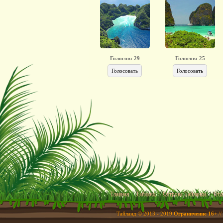
Голосов:
29
Голосов:
25
Голосовать
Голосовать
Главная
Тайланд
Острова Тайланда
Отд
Тайланд © 2013 - 2019
Ограничение 16+
//