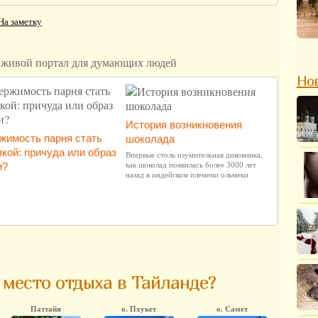
На заметку
Но
История возникновения
жимость парня стать
шоколада
кой: причуда или образ
Впервые столь изумительная диковинка,
и?
как шоколад появилась более 3000 лет
назад в индейском племени ольмеки
место отдыха в Тайланде?
Паттайя
о. Пхукет
о. Самет