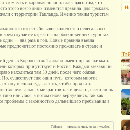
и этом есть и хорошая новость гласящая о том, что
Но
сто этого всего лишь изменятся правила для граждан,
зжали с территории Таиланда. Именно таким туристам
зможностью отсеять большое количество нелегальных
в коем случае не отразятся на обыкновенных туристах,
 один — два раза в год. Новые правила въезда
рые предпочитают постоянно проживать в стране и
Та
ний день в Королевство Таиланд имеют право въезжать
среди которых присутствует и Россия. Каждый заехавший
раво находиться там 30 дней, после чего обязан
. Но, существует еще один путь, которым многие
 страну и снова туда заехать, чтобы продлить
нство нелегальных мигрантов так и делают, всего-лишь
йзию или Лаос, а потом снова вернувшись, так как
се проблемы с законностью дальнейшего пребывания в
Тайланд — страна солнца, моря и улыбок!