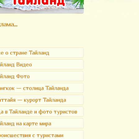
лама...
е о стране Тайланд
йланд Видео
айланд Фото
нгкок — столица Тайланда
ттайя — курорт Тайланда
а в Тайланде и фото туристов
йланд на карте мира
оисшествия с туристами