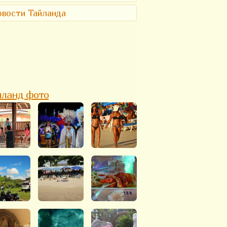
вости Тайланда
йланд фото