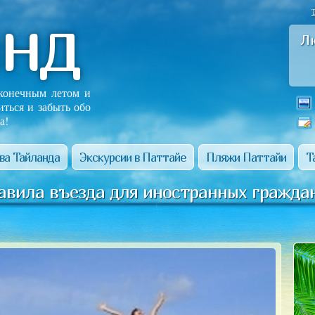
анд
Л
сконечным летом и
иться и забыть обо
а!
ва Тайланда
Экскурсии в Паттайе
Пляжи Паттайи
Т
авила въезда для иностранных гражда