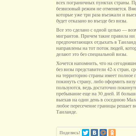
всех пограничных пунктах страны. Пр
безвизовый режим не отменяется. Вме
которые уже три раза въезжали и вые
будет отказано во въезде без визы.
Все это сделано с одной целью — во
мигрантов. Причем такие правила ни 
предпочитающих отдыхать в Таиланде
направлены на тот поток людей, кото
делают это без специальной визы.
Хочется напомнить, что на сегодняш
без визы представители 42-х стран, 
на территорию страны имеет полное п
покинуть страну, либо оформить визу
пользуются, ведь достаточно покинуть
пребывание еще на 30 дней. И больши
выехав на один день в соседнюю Мала
любое пересечение границы решает в
Таиланде.
Поделись!