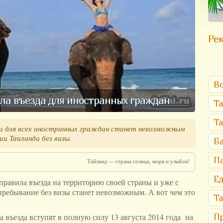
Рек
Вс
ла въезда для иностранных граждан
Та
Т
ки для всех иностранных граждан станет невозможным
и Таиланда без визы.
Ба
Па
Тайланд — страна солнца, моря и улыбок!
Ед
равила въезда на территорию своей страны и уже с
 пребывание без визы станет невозможным. А вот чем это
Та
а въезда вступят в полную силу 13 августа 2014 года на
Пр