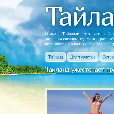
Тайл
Отдых в Тайланде – это сказка с бе
ласковым океаном, где можно расслаб
всех заботах в объятиях нежного солнц
Тайланд
Для туристов
Остро
Таиланд ужесточает пр