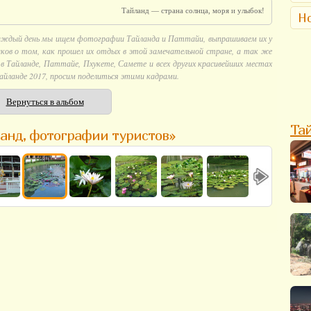
Тайланд — страна солнца, моря и улыбок!
Но
аждый день мы ищем фотографии Тайланда и Паттайи, выпрашиваем их у
ков о том, как прошел их отдых в этой замечательной стране, а так же
 Тайланде, Паттайе, Пхукете, Самете и всех других красивейших местах
айланде 2017, просим поделиться этими кадрами.
Вернуться в альбом
Та
анд, фотографии туристов»