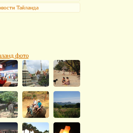
вости Тайланда
йланд фото