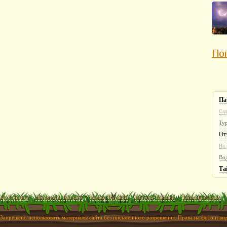
Пог
Па
Сад
Ту
От
На 
Во
Та
ых Тайланд
Экскурсии Паттайя
Пляжи Паттайи
Погода Тайланд
Тайланд отзывы
 Запрещено использовать материалы сайта без письменного разрешения. Права на фото и в