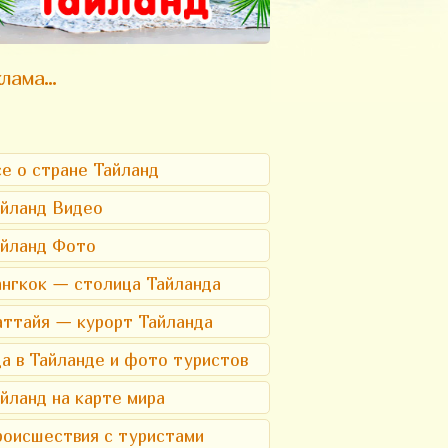
лама...
е о стране Тайланд
йланд Видео
айланд Фото
нгкок — столица Тайланда
ттайя — курорт Тайланда
а в Тайланде и фото туристов
йланд на карте мира
оисшествия с туристами