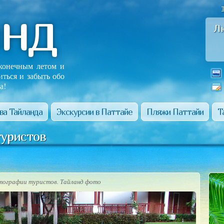
анд
Л
сконечным летом и
иться и забыть обо
а!
ва Тайланда
Экскурсии в Паттайе
Пляжи Паттайи
Т
туристов
тографии туристов. Тайланд фото