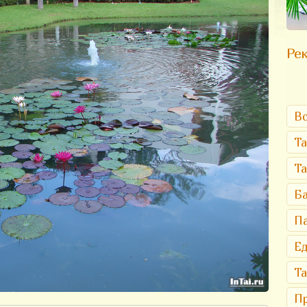
Рек
Вс
Та
Т
Ба
Па
Ед
Та
Пр