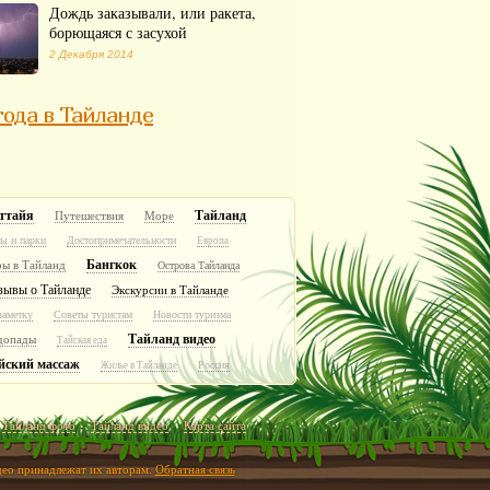
Дождь заказывали, или ракета,
борющаяся с засухой
2 Декабря 2014
ода в Тайланде
ттайя
Тайланд
Путешествия
Море
ы и парки
Достопримечательности
Европа
Бангкок
ры в Тайланд
Острова Тайланда
зывы о Тайланде
Экскурсии в Тайланде
заметку
Советы туристам
Новости туризма
Тайланд видео
допады
Тайская еда
йский массаж
Россия
Жилье в Тайланде
Тайланд фото
Тайланд видео
Карта сайта
идео принадлежат их авторам.
Обратная связь