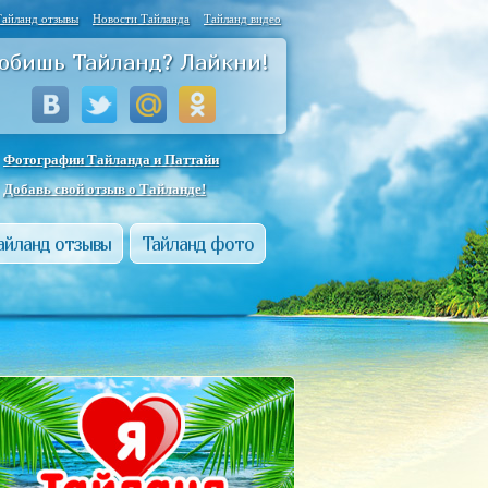
Тайланд отзывы
Новости Тайланда
Тайланд видео
юбишь Тайланд? Лайкни!
Фотографии Тайланда и Паттайи
Добавь свой отзыв о Тайланде!
айланд отзывы
Тайланд фото