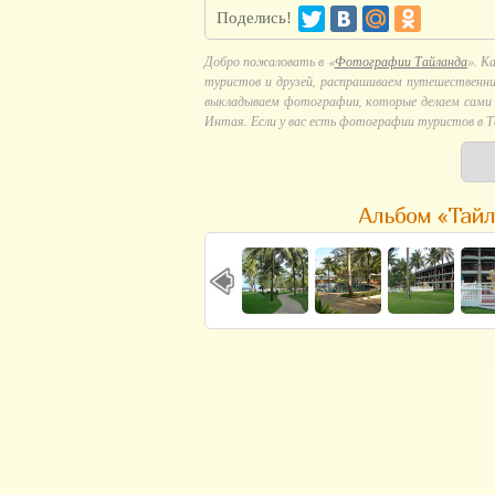
Поделись!
Добро пожаловать в «
Фотографии Тайланда
». К
туристов и друзей, распрашиваем путешественни
выкладываем фотографии, которые делаем сами в
Интая. Если у вас есть фотографии туристов в Т
Альбом «Тайл