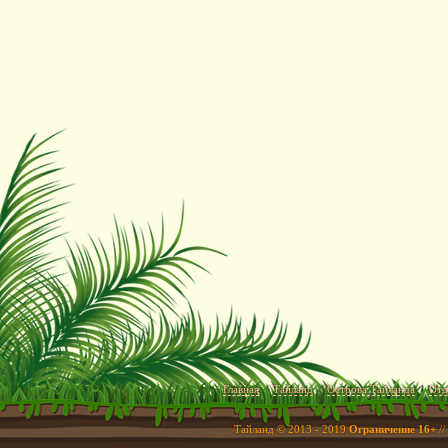
Главная
Тайланд
Острова Тайланда
Отд
Тайланд © 2013 - 2019
Ограничение 16+
//