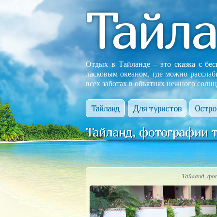
Тайл
Отдых в Тайланде – это сказка с бе
ласковым океаном, где можно расслаб
всех заботах в объятиях нежного солнц
Тайланд
Для туристов
Остро
Тайланд, фотографии 
Тайланд, фо