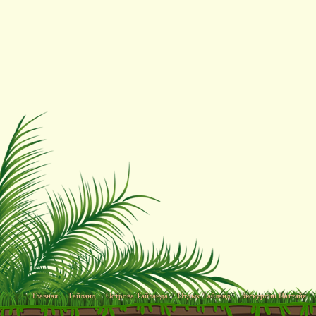
Главная
Тайланд
Острова Тайланда
Отдых Тайланд
Экскурсии Паттайя