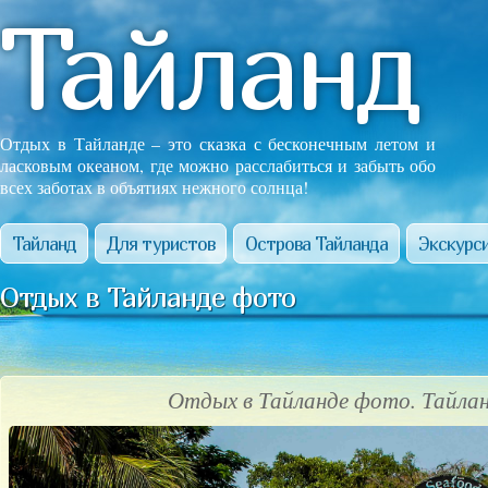
Тайланд
Отдых в Тайланде – это сказка с бесконечным летом и
ласковым океаном, где можно расслабиться и забыть обо
всех заботах в объятиях нежного солнца!
Тайланд
Для туристов
Острова Тайланда
Экскурси
Отдых в Тайланде фото
Отдых в Тайланде фото. Тайла