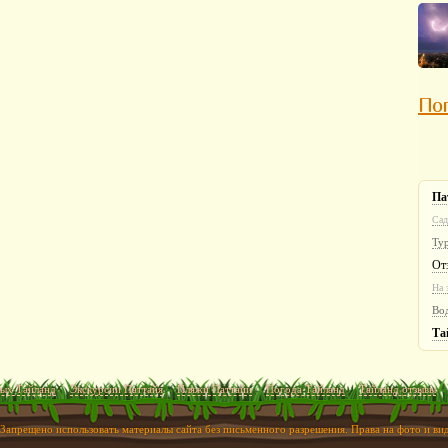
Пог
Па
Сад
Ту
От
На 
Во
Та
ых Тайланд
Экскурсии Паттайя
Пляжи Паттайи
Погода Тайланд
Тайланд отзывы
 Запрещено использовать материалы сайта без письменного разрешения. Права на фото и в