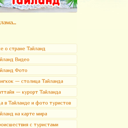
лама...
е о стране Тайланд
йланд Видео
айланд Фото
нгкок — столица Тайланда
ттайя — курорт Тайланда
а в Тайланде и фото туристов
йланд на карте мира
оисшествия с туристами