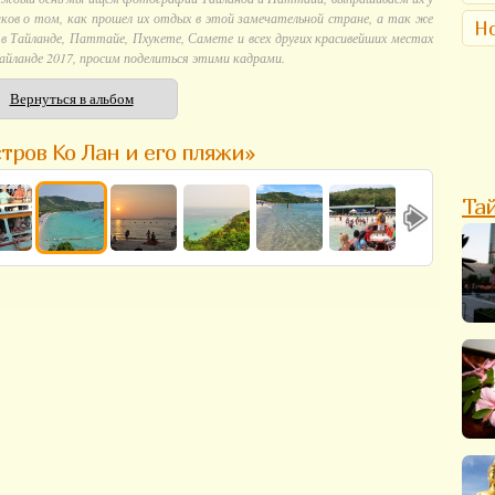
ков о том, как прошел их отдых в этой замечательной стране, а так же
Но
 Тайланде, Паттайе, Пхукете, Самете и всех других красивейших местах
айланде 2017, просим поделиться этими кадрами.
Вернуться в альбом
тров Ко Лан и его пляжи»
Та