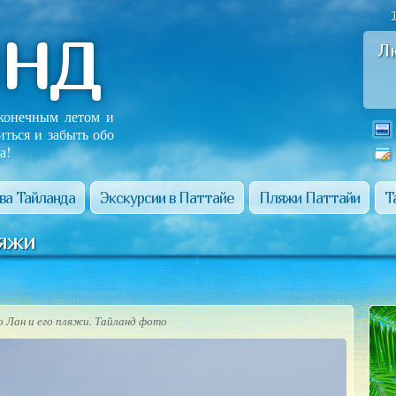
анд
Л
сконечным летом и
иться и забыть обо
а!
ва Тайланда
Экскурсии в Паттайе
Пляжи Паттайи
Т
ляжи
 Лан и его пляжи. Тайланд фото