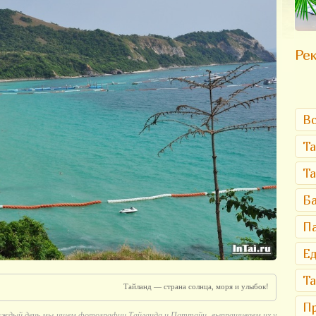
Рек
Вс
Та
Т
Ба
Па
Ед
Та
Тайланд — страна солнца, моря и улыбок!
Пр
аждый день мы ищем фотографии Тайланда и Паттайи, выпрашиваем их у