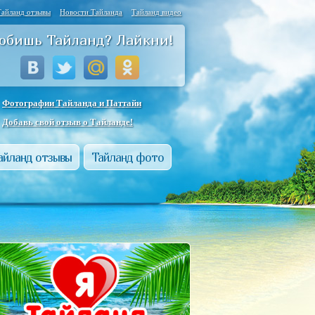
Тайланд отзывы
Новости Тайланда
Тайланд видео
юбишь Тайланд? Лайкни!
Фотографии Тайланда и Паттайи
Добавь свой отзыв о Тайланде!
айланд отзывы
Тайланд фото