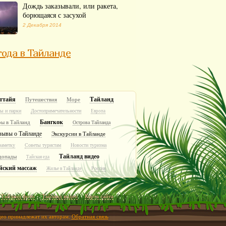
Дождь заказывали, или ракета,
борющаяся с засухой
2 Декабря 2014
ода в Тайланде
ттайя
Тайланд
Путешествия
Море
ы и парки
Достопримечательности
Европа
Бангкок
ры в Тайланд
Острова Тайланда
зывы о Тайланде
Экскурсии в Тайланде
заметку
Советы туристам
Новости туризма
Тайланд видео
допады
Тайская еда
йский массаж
Россия
Жилье в Тайланде
Тайланд фото
Тайланд видео
Карта сайта
идео принадлежат их авторам.
Обратная связь