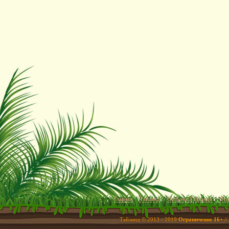
Главная
Тайланд
Острова Тайланда
Отд
Тайланд © 2013 - 2019
Ограничение 16+
//