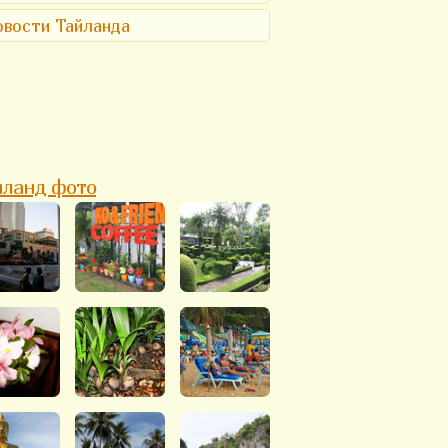
вости Тайланда
йланд фото