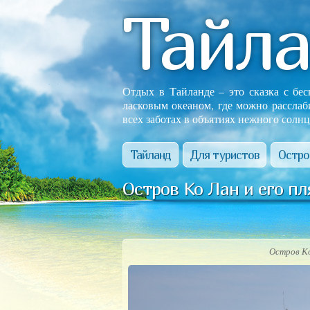
Тайл
Отдых в Тайланде – это сказка с бе
ласковым океаном, где можно расслаб
всех заботах в объятиях нежного солнц
Тайланд
Для туристов
Остро
Остров Ко Лан и его п
Остров Ко