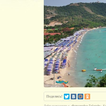
Поделись!
Добро пожаловать в «
Фотографии Тайланда
». К