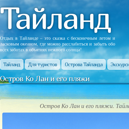
Тайланд
Отдых в Тайланде – это сказка с бесконечным летом и
ласковым океаном, где можно расслабиться и забыть обо
всех заботах в объятиях нежного солнца!
Тайланд
Для туристов
Острова Тайланда
Экскурси
Остров Ко Лан и его пляжи
Остров Ко Лан и его пляжи. Тай