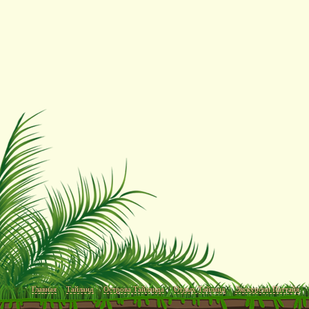
Главная
Тайланд
Острова Тайланда
Отдых Тайланд
Экскурсии Паттайя