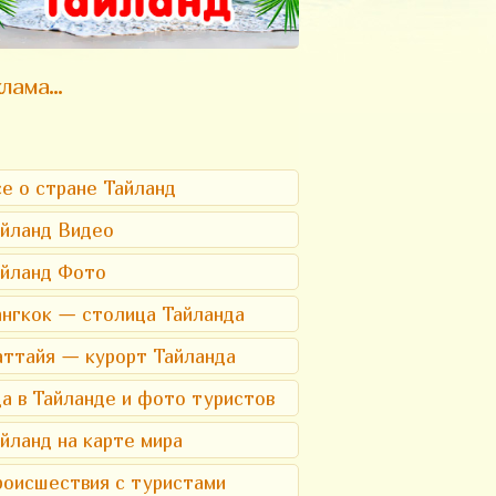
лама...
е о стране Тайланд
йланд Видео
айланд Фото
нгкок — столица Тайланда
ттайя — курорт Тайланда
а в Тайланде и фото туристов
йланд на карте мира
оисшествия с туристами