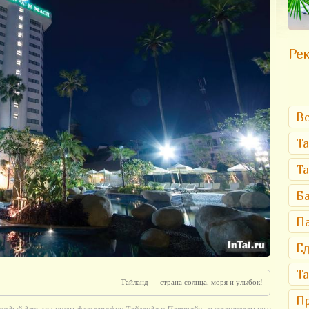
Рек
Вс
Та
Т
Ба
Па
Ед
Та
Тайланд — страна солнца, моря и улыбок!
Пр