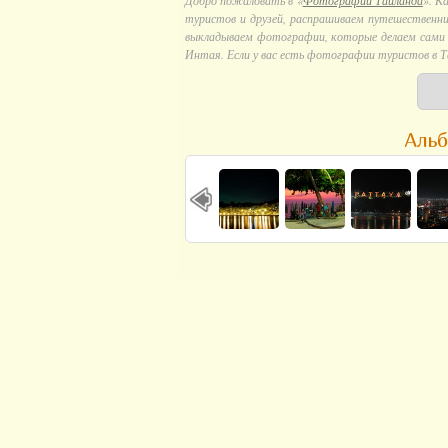
Добро пожаловать в «
Фотографии Тайланда
». К
туристов и друзей, распрашиваем путешественни
выкладываем фотографии, которые делаем сами в
Интая. Если у вас есть фотографии туристов в Т
Альб