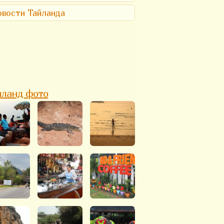
вости Тайланда
йланд фото