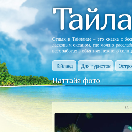
Тайл
Отдых в Тайланде – это сказка с бе
ласковым океаном, где можно расслаб
всех заботах в объятиях нежного солнц
Тайланд
Для туристов
Остро
Паттайя фото
Пат