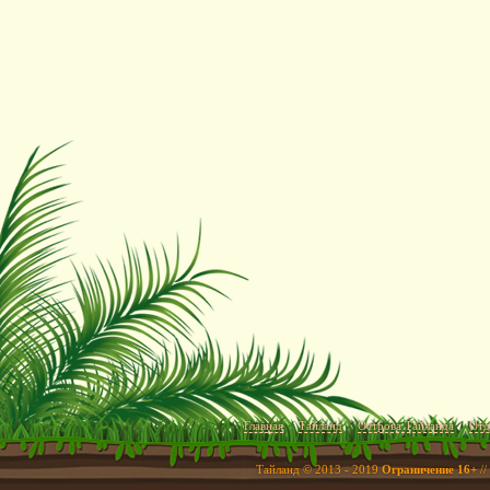
Главная
Тайланд
Острова Тайланда
Отд
Тайланд © 2013 - 2019
Ограничение 16+
//