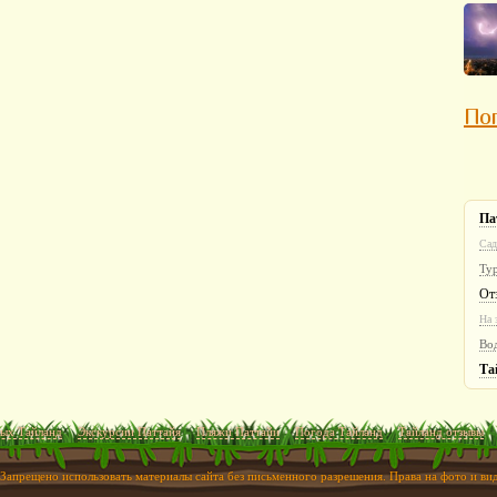
Пог
Па
Сад
Ту
От
На 
Во
Та
ых Тайланд
Экскурсии Паттайя
Пляжи Паттайи
Погода Тайланд
Тайланд отзывы
 Запрещено использовать материалы сайта без письменного разрешения. Права на фото и в