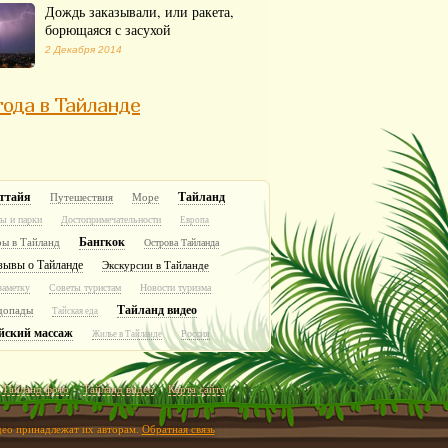
Дождь заказывали, или ракета,
борющаяся с засухой
2 Декабря 2014
ода в Тайланде
ттайя
Тайланд
Путешествия
Море
ы и парки
Достопримечательности
Европа
Бангкок
ры в Тайланд
Острова Тайланда
зывы о Тайланде
Экскурсии в Тайланде
заметку
Советы туристам
Новости туризма
Тайланд видео
допады
Тайская еда
йский массаж
Россия
Жилье в Тайланде
Тайланд фото
Тайланд видео
Карта сайта
идео принадлежат их авторам.
Обратная связь