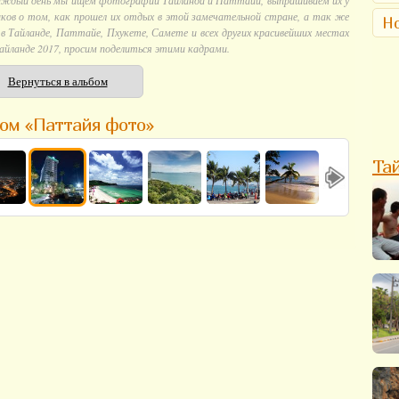
аждый день мы ищем фотографии Тайланда и Паттайи, выпрашиваем их у
ков о том, как прошел их отдых в этой замечательной стране, а так же
Но
 Тайланде, Паттайе, Пхукете, Самете и всех других красивейших местах
айланде 2017, просим поделиться этими кадрами.
Вернуться в альбом
ом «Паттайя фото»
Та