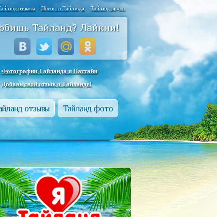
Тайланд отзывы
Новости Тайланда
Тайланд видео
юбишь Тайланд? Лайкни!
Фотографии Тайланда и Паттайи
Добавь свой отзыв о Тайланде!
айланд отзывы
Тайланд фото