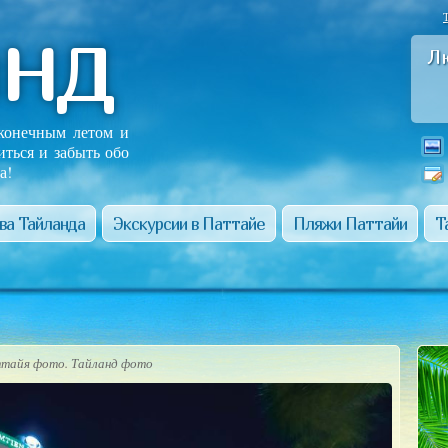
анд
Л
сконечным летом и
иться и забыть обо
а!
ва Тайланда
Экскурсии в Паттайе
Пляжи Паттайи
Т
тайя фото. Тайланд фото