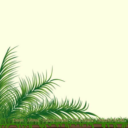
Главная
Тайланд
Острова Тайланда
Отдых Тайланд
Экскурсии Паттайя