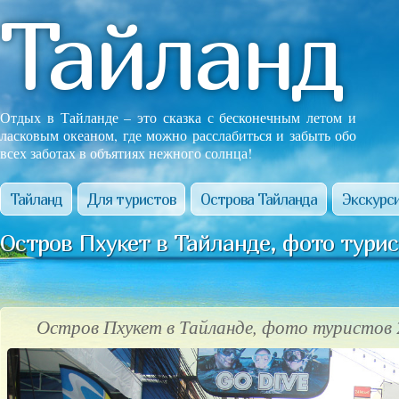
Тайланд
Отдых в Тайланде – это сказка с бесконечным летом и
ласковым океаном, где можно расслабиться и забыть обо
всех заботах в объятиях нежного солнца!
Тайланд
Для туристов
Острова Тайланда
Экскурси
Остров Пхукет в Тайланде, фото турис
Остров Пхукет в Тайланде, фото туристов 