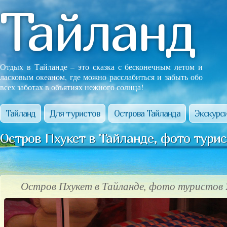
Тайланд
Отдых в Тайланде – это сказка с бесконечным летом и
ласковым океаном, где можно расслабиться и забыть обо
всех заботах в объятиях нежного солнца!
Тайланд
Для туристов
Острова Тайланда
Экскурси
Остров Пхукет в Тайланде, фото турис
Остров Пхукет в Тайланде, фото туристов 