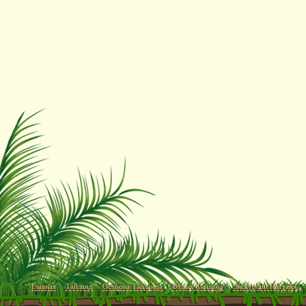
Главная
Тайланд
Острова Тайланда
Отдых Тайланд
Экскурсии Паттайя