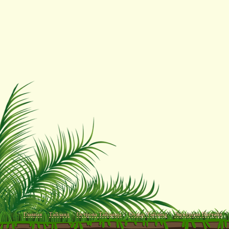
Главная
Тайланд
Острова Тайланда
Отдых Тайланд
Экскурсии Паттайя