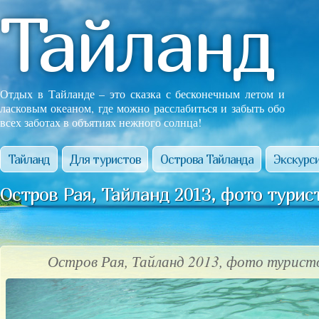
Тайланд
Отдых в Тайланде – это сказка с бесконечным летом и
ласковым океаном, где можно расслабиться и забыть обо
всех заботах в объятиях нежного солнца!
Тайланд
Для туристов
Острова Тайланда
Экскурси
Остров Рая, Тайланд 2013, фото турис
Остров Рая, Тайланд 2013, фото турист