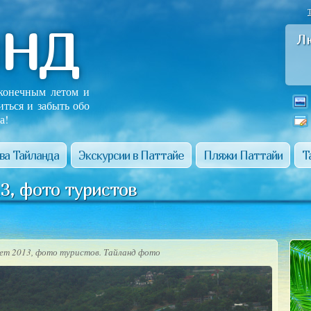
анд
Л
сконечным летом и
иться и забыть обо
а!
ва Тайланда
Экскурсии в Паттайе
Пляжи Паттайи
Т
3, фото туристов
кет 2013, фото туристов. Тайланд фото