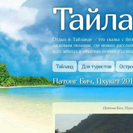
Тайл
Отдых в Тайланде – это сказка с бе
ласковым океаном, где можно расслаб
всех заботах в объятиях нежного солнц
Тайланд
Для туристов
Остро
Патонг Бич, Пхукет 201
Патонг Бич, Пху