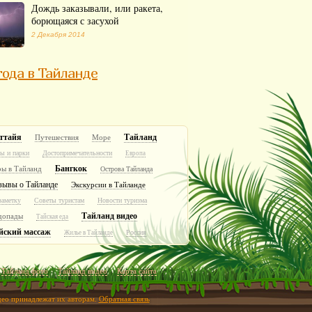
Дождь заказывали, или ракета,
борющаяся с засухой
2 Декабря 2014
ода в Тайланде
ттайя
Тайланд
Путешествия
Море
ы и парки
Достопримечательности
Европа
Бангкок
ры в Тайланд
Острова Тайланда
зывы о Тайланде
Экскурсии в Тайланде
заметку
Советы туристам
Новости туризма
Тайланд видео
допады
Тайская еда
йский массаж
Россия
Жилье в Тайланде
Тайланд фото
Тайланд видео
Карта сайта
идео принадлежат их авторам.
Обратная связь