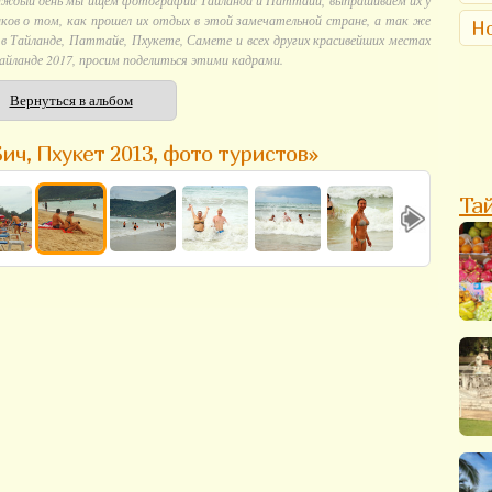
аждый день мы ищем фотографии Тайланда и Паттайи, выпрашиваем их у
ков о том, как прошел их отдых в этой замечательной стране, а так же
Но
 Тайланде, Паттайе, Пхукете, Самете и всех других красивейших местах
айланде 2017, просим поделиться этими кадрами.
Вернуться в альбом
ич, Пхукет 2013, фото туристов»
Та