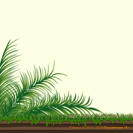
Главная
Тайланд
Острова Тайланда
Отд
Тайланд © 2013 - 2019
Ограничение 16+
//