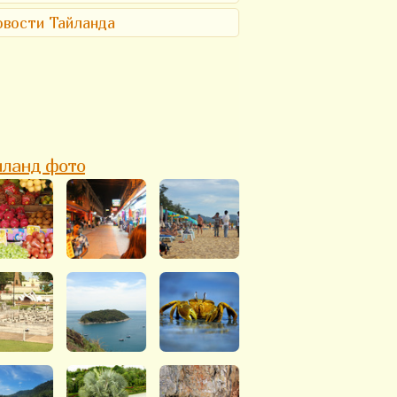
вости Тайланда
йланд фото