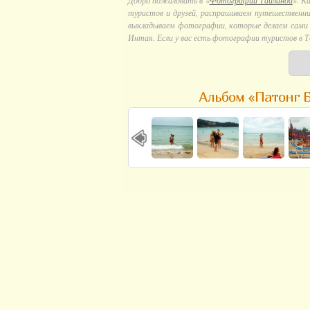
Добро пожаловать в «
Фотографии Тайланда
». К
туристов и друзей, распрашиваем путешественни
выкладываем фотографии, которые делаем сами в
Интая. Если у вас есть фотографии туристов в Т
Альбом «Патонг Б