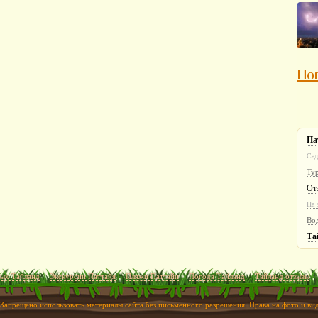
Пог
Па
Сад
Ту
От
На 
Во
Та
ых Тайланд
Экскурсии Паттайя
Пляжи Паттайи
Погода Тайланд
Тайланд отзывы
 Запрещено использовать материалы сайта без письменного разрешения. Права на фото и в