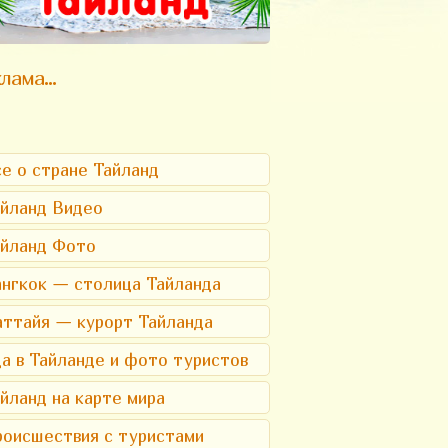
лама...
е о стране Тайланд
йланд Видео
айланд Фото
нгкок — столица Тайланда
ттайя — курорт Тайланда
а в Тайланде и фото туристов
йланд на карте мира
оисшествия с туристами