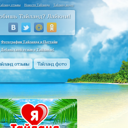
Тайланд отзывы
Новости Тайланда
Тайланд видео
юбишь Тайланд? Лайкни!
Фотографии Тайланда и Паттайи
Добавь свой отзыв о Тайланде!
айланд отзывы
Тайланд фото