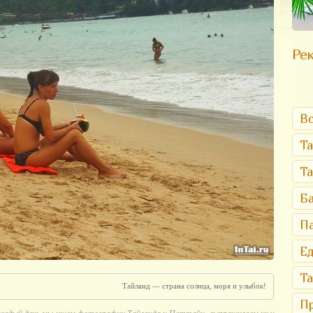
Рек
Вс
Та
Т
Ба
Па
Ед
Та
Тайланд — страна солнца, моря и улыбок!
Пр