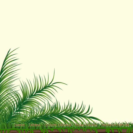
Главная
Тайланд
Острова Тайланда
Отдых Тайланд
Экскурсии Паттайя