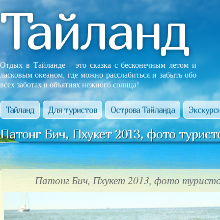
Тайланд
Отдых в Тайланде – это сказка с бесконечным летом и
ласковым океаном, где можно расслабиться и забыть обо
всех заботах в объятиях нежного солнца!
Тайланд
Для туристов
Острова Тайланда
Экскурси
Патонг Бич, Пхукет 2013, фото турист
Патонг Бич, Пхукет 2013, фото туристо