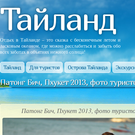
Тайланд
Отдых в Тайланде – это сказка с бесконечным летом и
ласковым океаном, где можно расслабиться и забыть обо
всех заботах в объятиях нежного солнца!
Тайланд
Для туристов
Острова Тайланда
Экскурси
Патонг Бич, Пхукет 2013, фото турист
Патонг Бич, Пхукет 2013, фото туристо