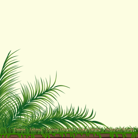
Главная
Тайланд
Острова Тайланда
Отдых Тайланд
Экскурсии Паттайя