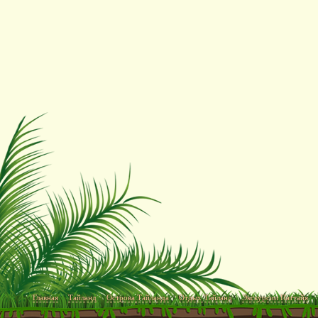
Главная
Тайланд
Острова Тайланда
Отдых Тайланд
Экскурсии Паттайя