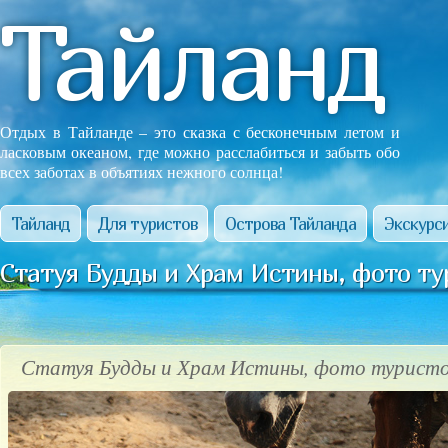
Тайланд
Отдых в Тайланде – это сказка с бесконечным летом и
ласковым океаном, где можно расслабиться и забыть обо
всех заботах в объятиях нежного солнца!
Тайланд
Для туристов
Острова Тайланда
Экскурси
Статуя Будды и Храм Истины, фото ту
Статуя Будды и Храм Истины, фото туристо