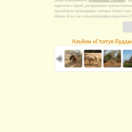
Добро пожаловать в «
Фотографии Тайланда
». К
туристов и друзей, распрашиваем путешественни
выкладываем фотографии, которые делаем сами в
Интая. Если у вас есть фотографии туристов в Т
Альбом «Статуя Будды