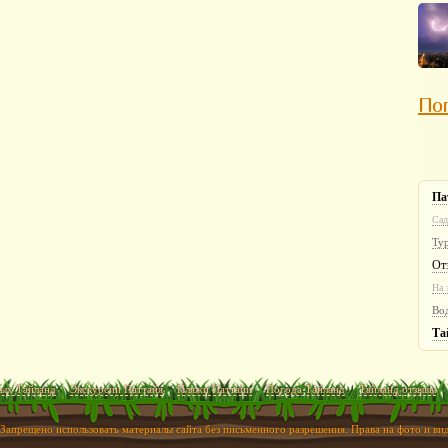
Пог
Па
Сад
Ту
От
На 
Во
Та
ых Тайланд
Экскурсии Паттайя
Пляжи Паттайи
Погода Тайланд
Тайланд отзывы
 Запрещено использовать материалы сайта без письменного разрешения. Права на фото и в