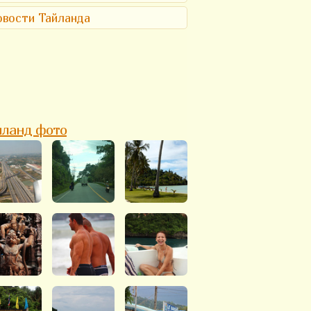
вости Тайланда
йланд фото