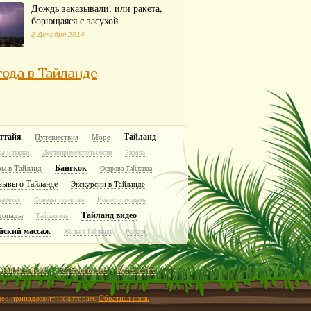
Дождь заказывали, или ракета,
борющаяся с засухой
2 Декабря 2014
ода в Тайланде
ттайя
Тайланд
Путешествия
Море
ы и парки
Достопримечательности
Европа
Бангкок
ры в Тайланд
Острова Тайланда
зывы о Тайланде
Экскурсии в Тайланде
заметку
Советы туристам
Новости туризма
Тайланд видео
допады
Тайская еда
йский массаж
Россия
Жилье в Тайланде
Тайланд фото
Тайланд видео
Карта сайта
идео принадлежат их авторам.
Обратная связь