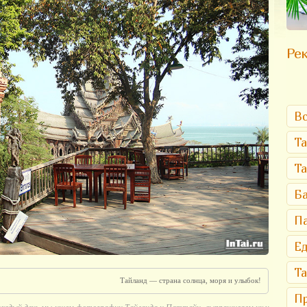
Рек
Вс
Та
Т
Ба
Па
Ед
Та
Тайланд — страна солнца, моря и улыбок!
Пр