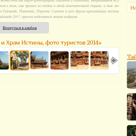
аждый день мы ищем фотографии Тайланда и Паттайи, выпрашиваем их у
ков о том, как прошел их отдых в этой замечательной стране, а так же
Но
 Тайланде, Паттайе, Пхукете, Самете и всех других красивейших местах
айланде 2017, просим поделиться этими кадрами.
Вернуться в альбом
 и Храм Истины, фото туристов 2014»
Та