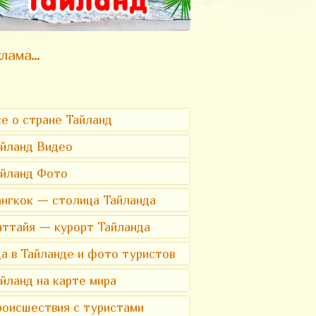
лама...
е о стране Тайланд
йланд Видео
айланд Фото
нгкок — столица Тайланда
ттайя — курорт Тайланда
а в Тайланде и фото туристов
йланд на карте мира
оисшествия с туристами