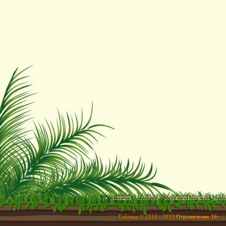
Главная
Тайланд
Острова Тайланда
Отд
Тайланд © 2013 - 2019
Ограничение 16+
//