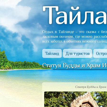
Тайл
Отдых в Тайланде – это сказка с бе
ласковым океаном, где можно расслаб
всех заботах в объятиях нежного солнц
Тайланд
Для туристов
Остро
Статуя Будды и Храм И
Статуя Будды и Храм 