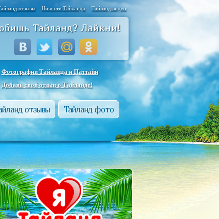
Тайланд отзывы
Новости Тайланда
Тайланд видео
юбишь Тайланд? Лайкни!
Фотографии Тайланда и Паттайи
Добавь свой отзыв о Тайланде!
айланд отзывы
Тайланд фото