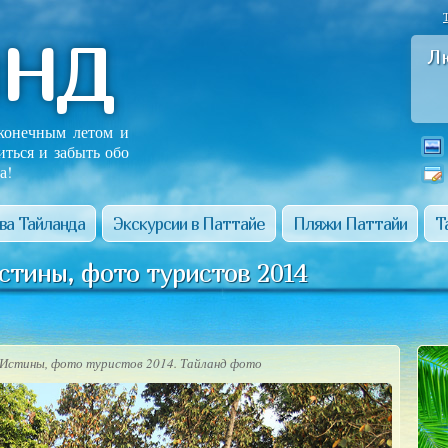
анд
Л
сконечным летом и
иться и забыть обо
а!
ва Тайланда
Экскурсии в Паттайе
Пляжи Паттайи
Т
стины, фото туристов 2014
Истины, фото туристов 2014. Тайланд фото