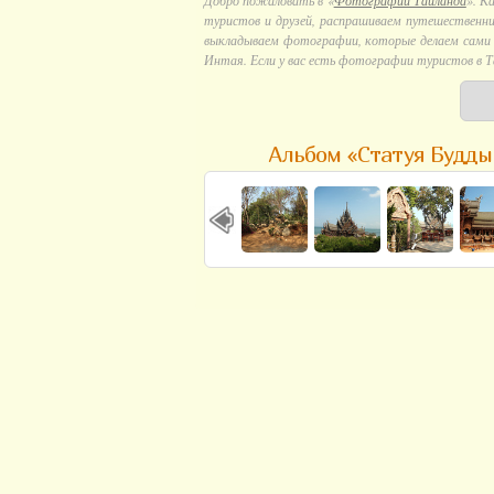
Добро пожаловать в «
Фотографии Тайланда
». К
туристов и друзей, распрашиваем путешественни
выкладываем фотографии, которые делаем сами в
Интая. Если у вас есть фотографии туристов в Т
Альбом «Статуя Будды