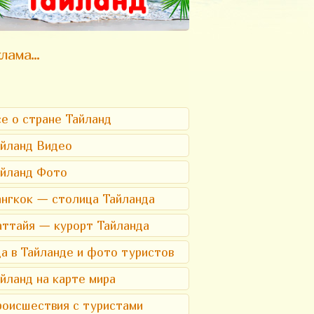
лама...
е о стране Тайланд
йланд Видео
айланд Фото
нгкок — столица Тайланда
ттайя — курорт Тайланда
а в Тайланде и фото туристов
йланд на карте мира
оисшествия с туристами