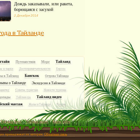
Дождь заказывали, или ракета,
борющаяся с засухой
2 Декабря 2014
ода в Тайланде
ттайя
Тайланд
Путешествия
Море
ы и парки
Достопримечательности
Европа
Бангкок
ры в Тайланд
Острова Тайланда
зывы о Тайланде
Экскурсии в Тайланде
заметку
Советы туристам
Новости туризма
Тайланд видео
допады
Тайская еда
йский массаж
Россия
Жилье в Тайланде
Тайланд фото
Тайланд видео
Карта сайта
идео принадлежат их авторам.
Обратная связь