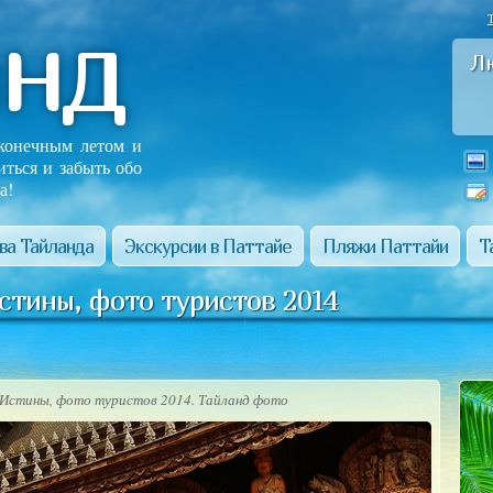
анд
Л
сконечным летом и
иться и забыть обо
а!
ва Тайланда
Экскурсии в Паттайе
Пляжи Паттайи
Т
стины, фото туристов 2014
Истины, фото туристов 2014. Тайланд фото