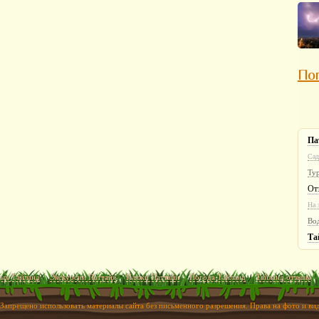
Пог
Па
Сад
Ту
От
На 
Во
Та
ых Тайланд
Экскурсии Паттайя
Пляжи Паттайи
Погода Тайланд
Тайланд отзывы
 Запрещено использовать материалы сайта без письменного разрешения. Права на фото и в