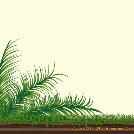
Главная
Тайланд
Острова Тайланда
Отд
Тайланд © 2013 - 2019
Ограничение 16+
//