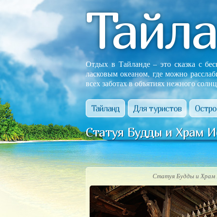
Тайл
Отдых в Тайланде – это сказка с бе
ласковым океаном, где можно расслаб
всех заботах в объятиях нежного солнц
Тайланд
Для туристов
Остро
Статуя Будды и Храм И
Статуя Будды и Храм 