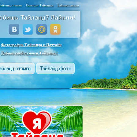
Тайланд отзывы
Новости Тайланда
Тайланд видео
юбишь Тайланд? Лайкни!
Фотографии Тайланда и Паттайи
Добавь свой отзыв о Тайланде!
айланд отзывы
Тайланд фото