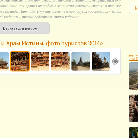
аждый день мы ищем фотографии Тайланда и Паттайи, выпрашиваем их у
ков о том, как прошел их отдых в этой замечательной стране, а так же
Но
 Тайланде, Паттайе, Пхукете, Самете и всех других красивейших местах
айланде 2017, просим поделиться этими кадрами.
Вернуться в альбом
 и Храм Истины, фото туристов 2014»
Та