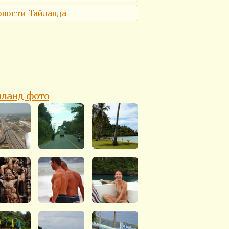
вости Тайланда
йланд фото