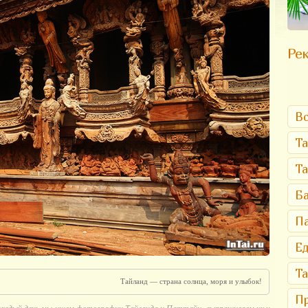
Рек
Вс
Та
Т
Ба
Па
Ед
Та
Тайланд — страна солнца, моря и улыбок!
Пр