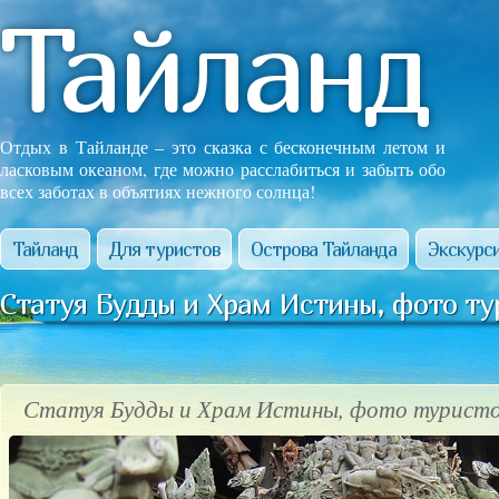
Тайланд
Отдых в Тайланде – это сказка с бесконечным летом и
ласковым океаном, где можно расслабиться и забыть обо
всех заботах в объятиях нежного солнца!
Тайланд
Для туристов
Острова Тайланда
Экскурси
Статуя Будды и Храм Истины, фото ту
Статуя Будды и Храм Истины, фото туристо