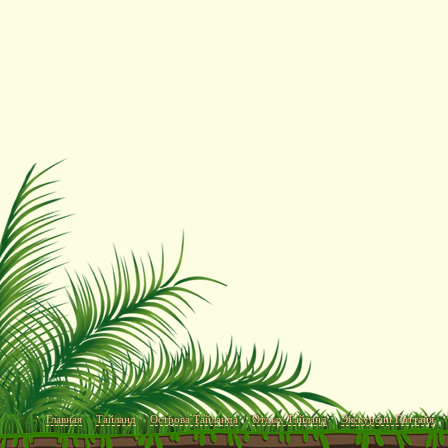
Главная
Тайланд
Острова Тайланда
Отдых Тайланд
Экскурсии Паттайя