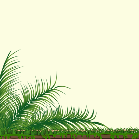
Главная
Тайланд
Острова Тайланда
Отдых Тайланд
Экскурсии Паттайя