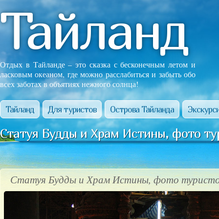
Тайланд
Отдых в Тайланде – это сказка с бесконечным летом и
ласковым океаном, где можно расслабиться и забыть обо
всех заботах в объятиях нежного солнца!
Тайланд
Для туристов
Острова Тайланда
Экскурси
Статуя Будды и Храм Истины, фото ту
Статуя Будды и Храм Истины, фото туристо