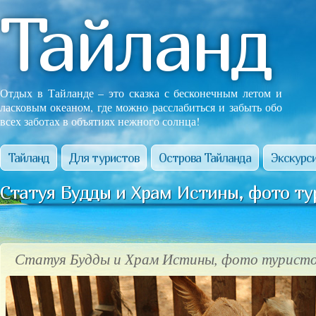
Тайланд
Отдых в Тайланде – это сказка с бесконечным летом и
ласковым океаном, где можно расслабиться и забыть обо
всех заботах в объятиях нежного солнца!
Тайланд
Для туристов
Острова Тайланда
Экскурси
Статуя Будды и Храм Истины, фото ту
Статуя Будды и Храм Истины, фото туристо