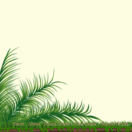
Главная
Тайланд
Острова Тайланда
Отдых Тайланд
Экскурсии Паттайя