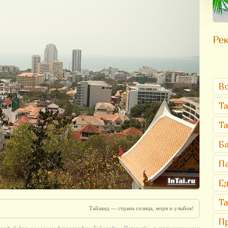
Рек
Вс
Та
Т
Ба
Па
Ед
Та
Тайланд — страна солнца, моря и улыбок!
Пр