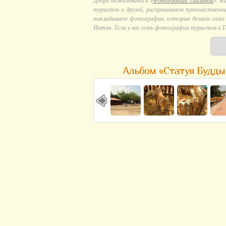
Добро пожаловать в «
Фотографии Тайланда
». К
туристов и друзей, распрашиваем путешественни
выкладываем фотографии, которые делаем сами в
Интая. Если у вас есть фотографии туристов в Т
Альбом «Статуя Будды