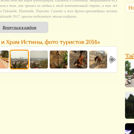
аждый день мы ищем фотографии Тайланда и Паттайи, выпрашиваем их у
ков о том, как прошел их отдых в этой замечательной стране, а так же
Но
 Тайланде, Паттайе, Пхукете, Самете и всех других красивейших местах
айланде 2017, просим поделиться этими кадрами.
Вернуться в альбом
 и Храм Истины, фото туристов 2014»
Та