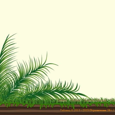
Главная
Тайланд
Острова Тайланда
Отд
Тайланд © 2013 - 2019
Ограничение 16+
//