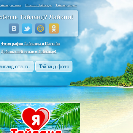
Тайланд отзывы
Новости Тайланда
Тайланд видео
юбишь Тайланд? Лайкни!
Фотографии Тайланда и Паттайи
Добавь свой отзыв о Тайланде!
айланд отзывы
Тайланд фото