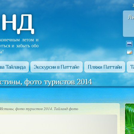
анд
Л
сконечным летом и
иться и забыть обо
а!
ва Тайланда
Экскурсии в Паттайе
Пляжи Паттайи
Т
стины, фото туристов 2014
Истины, фото туристов 2014. Тайланд фото