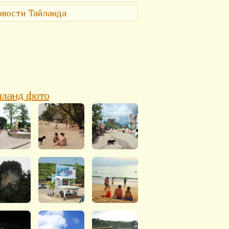
вости Тайланда
йланд фото