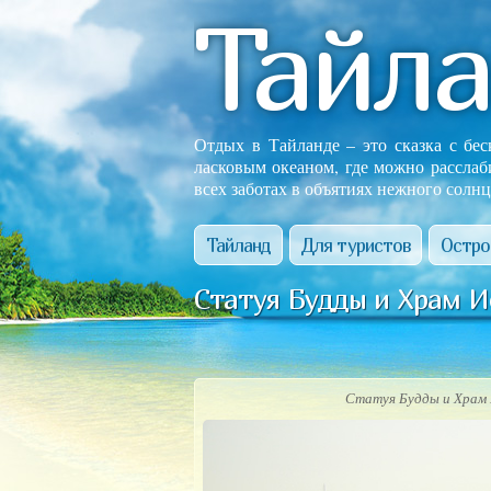
Тайл
Отдых в Тайланде – это сказка с бе
ласковым океаном, где можно расслаб
всех заботах в объятиях нежного солнц
Тайланд
Для туристов
Остро
Статуя Будды и Храм И
Статуя Будды и Храм 