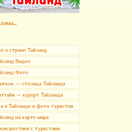
лама...
е о стране Тайланд
йланд Видео
айланд Фото
нгкок — столица Тайланда
ттайя — курорт Тайланда
а в Тайланде и фото туристов
йланд на карте мира
оисшествия с туристами