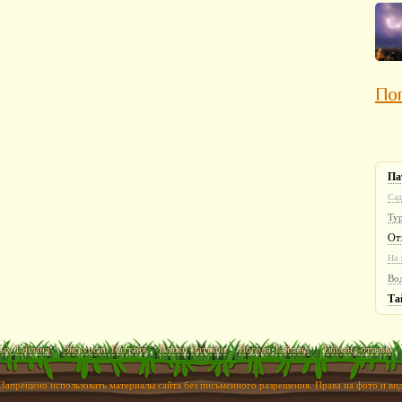
Пог
Па
Сад
Ту
От
На 
Во
Та
ых Тайланд
Экскурсии Паттайя
Пляжи Паттайи
Погода Тайланд
Тайланд отзывы
 Запрещено использовать материалы сайта без письменного разрешения. Права на фото и в