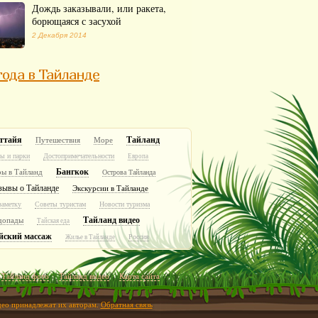
Дождь заказывали, или ракета,
борющаяся с засухой
2 Декабря 2014
ода в Тайланде
ттайя
Тайланд
Путешествия
Море
ы и парки
Достопримечательности
Европа
Бангкок
ры в Тайланд
Острова Тайланда
зывы о Тайланде
Экскурсии в Тайланде
заметку
Советы туристам
Новости туризма
Тайланд видео
допады
Тайская еда
йский массаж
Россия
Жилье в Тайланде
Тайланд фото
Тайланд видео
Карта сайта
идео принадлежат их авторам.
Обратная связь