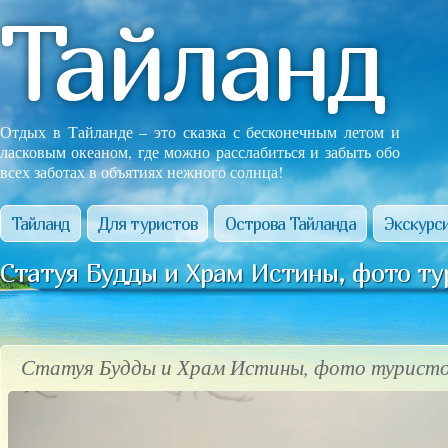
Тайланд
Отдых в Тайланде – это сказка с бесконечным летом и
ласковым океаном, где можно расслабиться и забыть обо
всех заботах в объятиях нежного солнца!
Тайланд
Для туристов
Острова Тайланда
Экскурси
Статуя Будды и Храм Истины, фото ту
Статуя Будды и Храм Истины, фото туристо