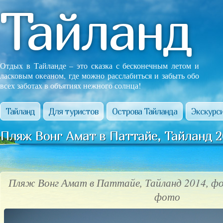
Тайланд
Отдых в Тайланде – это сказка с бесконечным летом и
ласковым океаном, где можно расслабиться и забыть обо
всех заботах в объятиях нежного солнца!
Тайланд
Для туристов
Острова Тайланда
Экскурси
Пляж Вонг Амат в Паттайе, Тайланд 2
Пляж Вонг Амат в Паттайе, Тайланд 2014, ф
фото