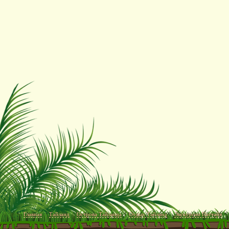
Главная
Тайланд
Острова Тайланда
Отдых Тайланд
Экскурсии Паттайя