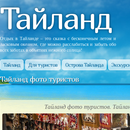
Тайланд
Отдых в Тайланде – это сказка с бесконечным летом и
ласковым океаном, где можно расслабиться и забыть обо
всех заботах в объятиях нежного солнца!
Тайланд
Для туристов
Острова Тайланда
Экскурси
Тайланд фото туристов
Тайланд фото туристов. Тайла