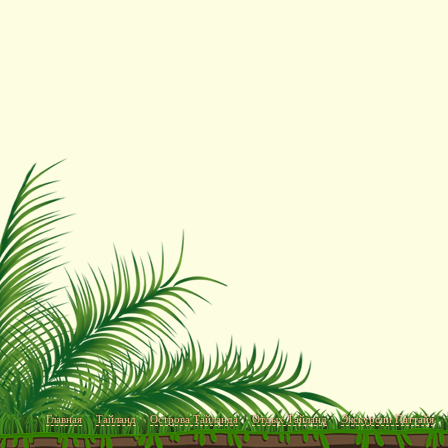
Главная
Тайланд
Острова Тайланда
Отдых Тайланд
Экскурсии Паттайя