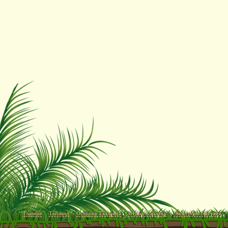
Главная
Тайланд
Острова Тайланда
Отдых Тайланд
Экскурсии Паттайя