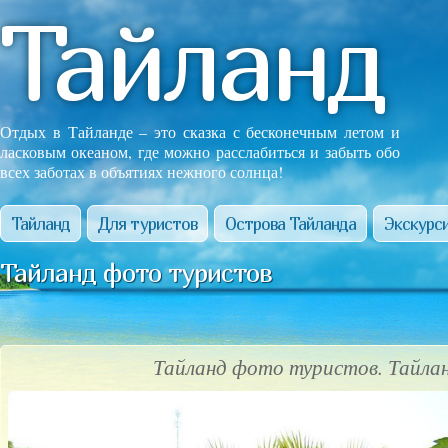
Тайланд
Отдых в Тайланде – это сказка с бесконечным летом и
ласковым океаном, где можно расслабиться и забыть обо
всех заботах в объятиях нежного солнца!
Тайланд
Для туристов
Острова Тайланда
Экскурси
Тайланд фото туристов
Тайланд фото туристов. Тайла