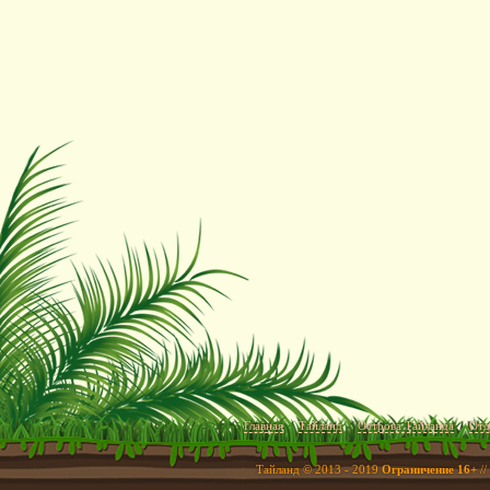
Главная
Тайланд
Острова Тайланда
Отд
Тайланд © 2013 - 2019
Ограничение 16+
//