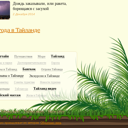
Дождь заказывали, или ракета,
борющаяся с засухой
2 Декабря 2014
ода в Тайланде
ттайя
Тайланд
Путешествия
Море
ы и парки
Достопримечательности
Европа
Бангкок
ры в Тайланд
Острова Тайланда
зывы о Тайланде
Экскурсии в Тайланде
заметку
Советы туристам
Новости туризма
Тайланд видео
допады
Тайская еда
йский массаж
Россия
Жилье в Тайланде
Тайланд фото
Тайланд видео
Карта сайта
идео принадлежат их авторам.
Обратная связь