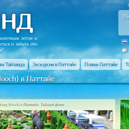
анд
Л
сконечным летом и
иться и забыть обо
а!
ва Тайланда
Экскурсии в Паттайе
Пляжи Паттайи
Т
ooch) в Паттайе
(Nong Nooch) в Паттайе. Тайланд фото