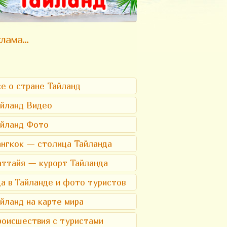
лама...
е о стране Тайланд
йланд Видео
айланд Фото
нгкок — столица Тайланда
ттайя — курорт Тайланда
а в Тайланде и фото туристов
йланд на карте мира
оисшествия с туристами