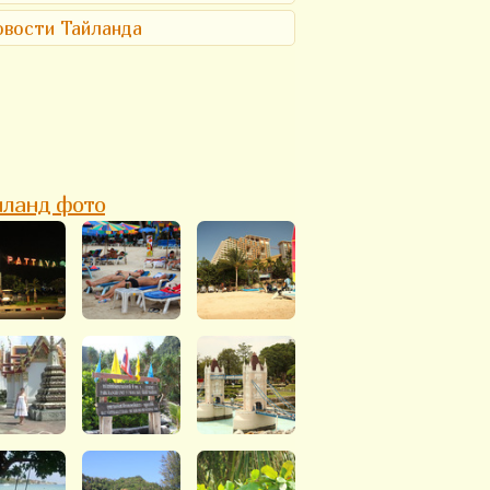
вости Тайланда
йланд фото