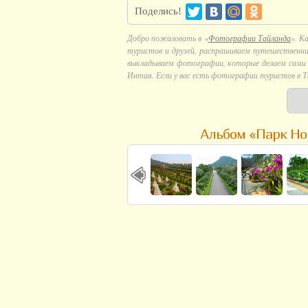
Поделись!
Добро пожаловать в «
Фотографии Тайланда
». К
туристов и друзей, распрашиваем путешественни
выкладываем фотографии, которые делаем сами в
Интая. Если у вас есть фотографии туристов в Т
Альбом «Парк Но