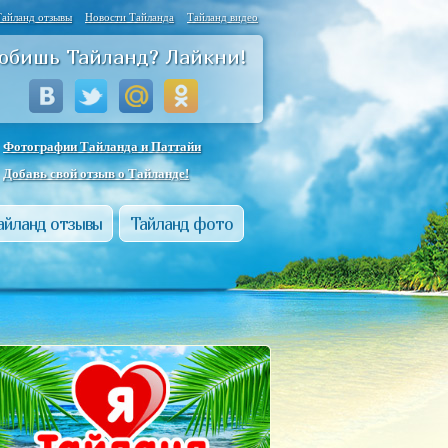
Тайланд отзывы
Новости Тайланда
Тайланд видео
юбишь Тайланд? Лайкни!
Фотографии Тайланда и Паттайи
Добавь свой отзыв о Тайланде!
айланд отзывы
Тайланд фото