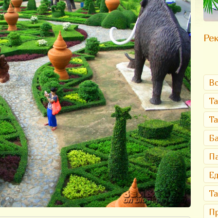
Рек
Вс
Та
Т
Ба
Па
Ед
Та
Пр