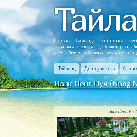
Тайл
Отдых в Тайланде – это сказка с бе
ласковым океаном, где можно расслаб
всех заботах в объятиях нежного солнц
Тайланд
Для туристов
Остро
Парк Нонг Нуч (Nong N
Парк Нонг Нуч 