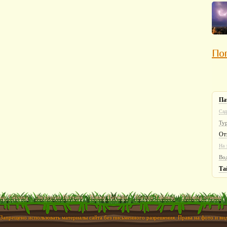
Пог
Па
Сад
Ту
От
На 
Во
Та
ых Тайланд
Экскурсии Паттайя
Пляжи Паттайи
Погода Тайланд
Тайланд отзывы
 Запрещено использовать материалы сайта без письменного разрешения. Права на фото и в