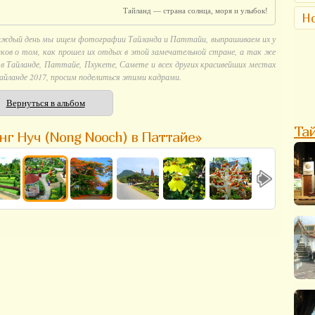
Тайланд — страна солнца, моря и улыбок!
Но
аждый день мы ищем фотографии Тайланда и Паттайи, выпрашиваем их у
ков о том, как прошел их отдых в этой замечательной стране, а так же
 Тайланде, Паттайе, Пхукете, Самете и всех других красивейших местах
айланде 2017, просим поделиться этими кадрами.
Вернуться в альбом
Та
нг Нуч (Nong Nooch) в Паттайе»