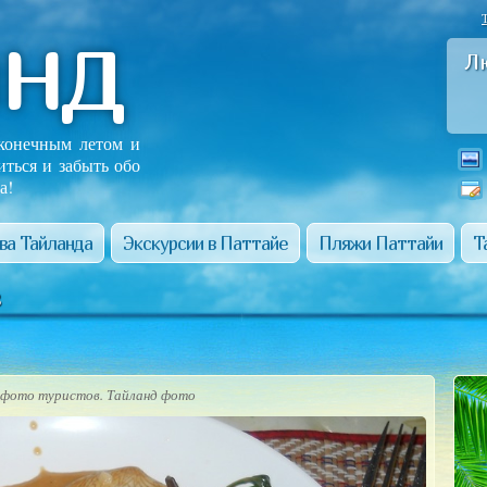
анд
Л
сконечным летом и
иться и забыть обо
а!
ва Тайланда
Экскурсии в Паттайе
Пляжи Паттайи
Т
в
 фото туристов. Тайланд фото