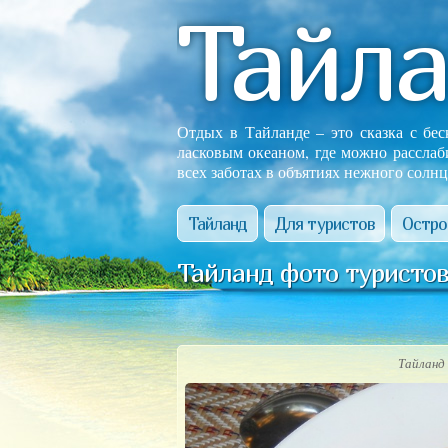
Тайл
Отдых в Тайланде – это сказка с бе
ласковым океаном, где можно расслаб
всех заботах в объятиях нежного солнц
Тайланд
Для туристов
Остро
Тайланд фото туристо
Тайланд