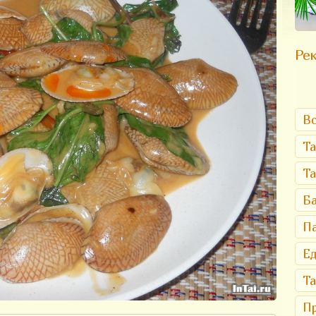
Рек
Вс
Та
Т
Ба
Па
Ед
Та
Пр