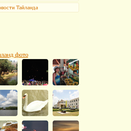
вости Тайланда
йланд фото