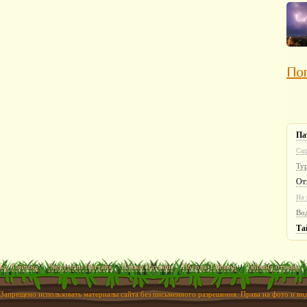
Пог
Па
Сад
Ту
От
На 
Во
Та
ых Тайланд
Экскурсии Паттайя
Пляжи Паттайи
Погода Тайланд
Тайланд отзывы
 Запрещено использовать материалы сайта без письменного разрешения. Права на фото и в