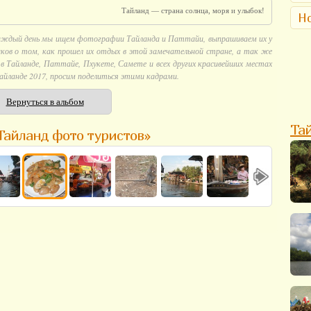
Тайланд — страна солнца, моря и улыбок!
Но
аждый день мы ищем фотографии Тайланда и Паттайи, выпрашиваем их у
ков о том, как прошел их отдых в этой замечательной стране, а так же
 Тайланде, Паттайе, Пхукете, Самете и всех других красивейших местах
айланде 2017, просим поделиться этими кадрами.
Вернуться в альбом
Та
Тайланд фото туристов»