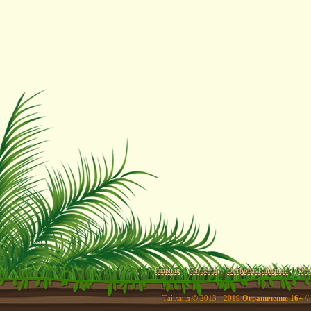
Главная
Тайланд
Острова Тайланда
Отд
Тайланд © 2013 - 2019
Ограничение 16+
//