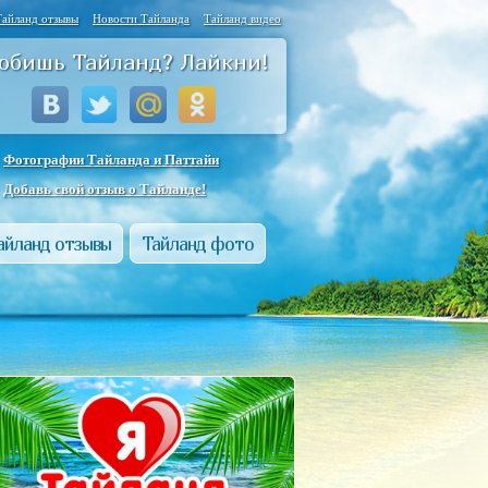
Тайланд отзывы
Новости Тайланда
Тайланд видео
юбишь Тайланд? Лайкни!
Фотографии Тайланда и Паттайи
Добавь свой отзыв о Тайланде!
айланд отзывы
Тайланд фото