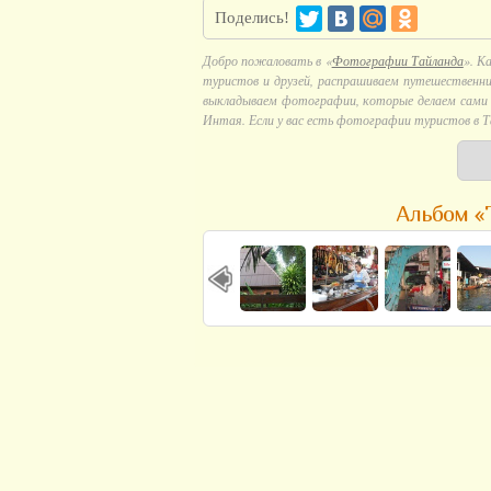
Поделись!
Добро пожаловать в «
Фотографии Тайланда
». К
туристов и друзей, распрашиваем путешественни
выкладываем фотографии, которые делаем сами в
Интая. Если у вас есть фотографии туристов в Т
Альбом «