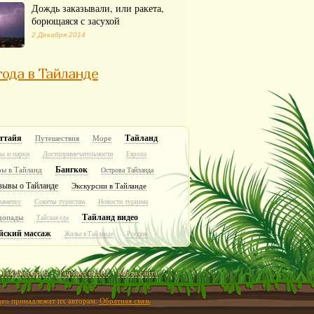
Дождь заказывали, или ракета,
борющаяся с засухой
2 Декабря 2014
ода в Тайланде
ттайя
Тайланд
Путешествия
Море
ы и парки
Достопримечательности
Европа
Бангкок
ры в Тайланд
Острова Тайланда
зывы о Тайланде
Экскурсии в Тайланде
заметку
Советы туристам
Новости туризма
Тайланд видео
допады
Тайская еда
йский массаж
Россия
Жилье в Тайланде
Тайланд фото
Тайланд видео
Карта сайта
идео принадлежат их авторам.
Обратная связь