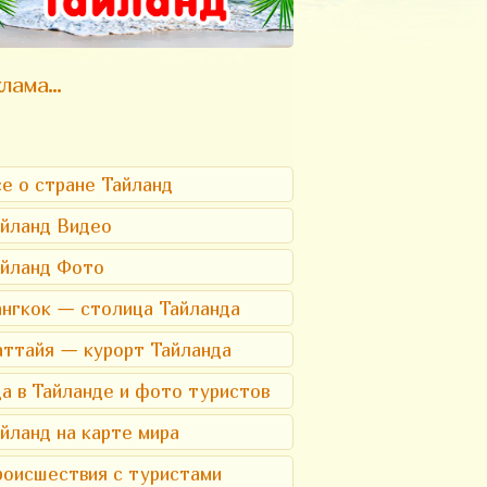
лама...
е о стране Тайланд
йланд Видео
айланд Фото
нгкок — столица Тайланда
ттайя — курорт Тайланда
а в Тайланде и фото туристов
йланд на карте мира
оисшествия с туристами