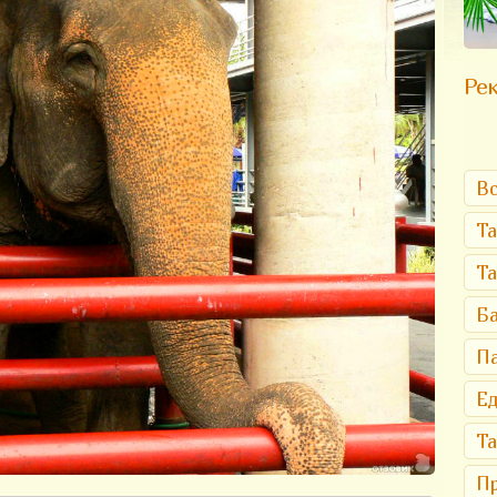
Рек
Вс
Та
Т
Ба
Па
Ед
Та
Пр