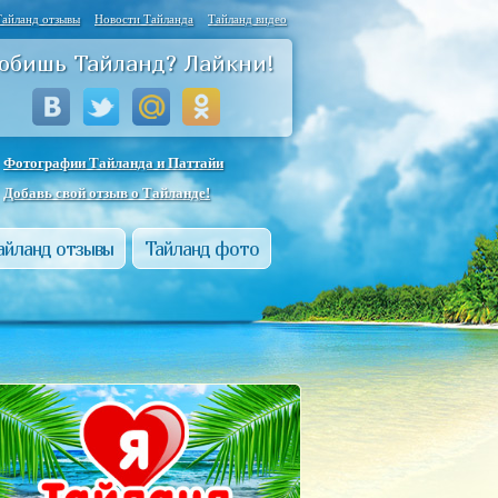
Тайланд отзывы
Новости Тайланда
Тайланд видео
юбишь Тайланд? Лайкни!
Фотографии Тайланда и Паттайи
Добавь свой отзыв о Тайланде!
айланд отзывы
Тайланд фото