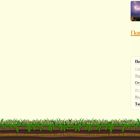
Пог
Па
Сад
Ту
От
На 
Во
Та
ых Тайланд
Экскурсии Паттайя
Пляжи Паттайи
Погода Тайланд
Тайланд отзывы
 Запрещено использовать материалы сайта без письменного разрешения. Права на фото и в