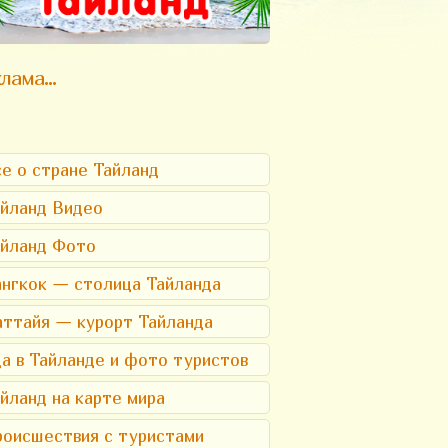
лама...
е о стране Тайланд
йланд Видео
айланд Фото
нгкок — столица Тайланда
ттайя — курорт Тайланда
а в Тайланде и фото туристов
йланд на карте мира
оисшествия с туристами