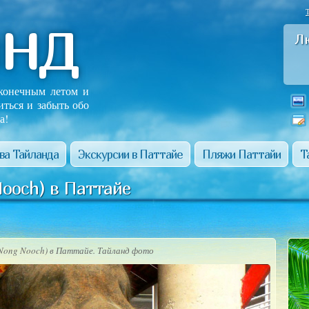
анд
Л
сконечным летом и
иться и забыть обо
а!
ва Тайланда
Экскурсии в Паттайе
Пляжи Паттайи
Т
ooch) в Паттайе
(Nong Nooch) в Паттайе. Тайланд фото