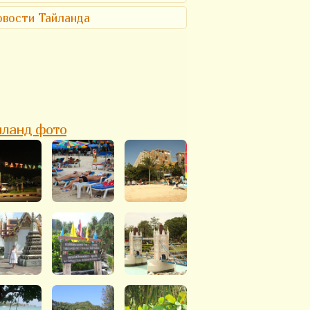
вости Тайланда
йланд фото