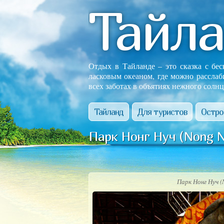
Тайл
Отдых в Тайланде – это сказка с бе
ласковым океаном, где можно расслаб
всех заботах в объятиях нежного солнц
Тайланд
Для туристов
Остро
Парк Нонг Нуч (Nong N
Парк Нонг Нуч 