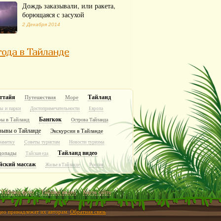
Дождь заказывали, или ракета,
борющаяся с засухой
2 Декабря 2014
ода в Тайланде
ттайя
Тайланд
Путешествия
Море
ы и парки
Достопримечательности
Европа
Бангкок
ры в Тайланд
Острова Тайланда
зывы о Тайланде
Экскурсии в Тайланде
заметку
Советы туристам
Новости туризма
Тайланд видео
допады
Тайская еда
йский массаж
Россия
Жилье в Тайланде
Тайланд фото
Тайланд видео
Карта сайта
идео принадлежат их авторам.
Обратная связь