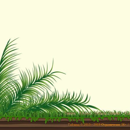
Главная
Тайланд
Острова Тайланда
Отд
Тайланд © 2013 - 2019
Ограничение 16+
//