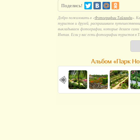
Поделись!
Добро пожаловать в «
Фотографии Тайланда
». К
туристов и друзей, распрашиваем путешественни
выкладываем фотографии, которые делаем сами в
Интая. Если у вас есть фотографии туристов в Т
Альбом «Парк Но