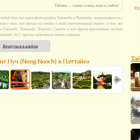
Тайланд — страна солнца, моря и улыбок!
Но
аждый день мы ищем фотографии Тайланда и Паттайи, выпрашиваем их у
ков о том, как прошел их отдых в этой замечательной стране, а так же
 Тайланде, Паттайе, Пхукете, Самете и всех других красивейших местах
айланде 2017, просим поделиться этими кадрами.
Вернуться в альбом
Та
нг Нуч (Nong Nooch) в Паттайе»