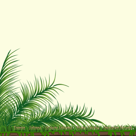
Главная
Тайланд
Острова Тайланда
Отдых Тайланд
Экскурсии Паттайя