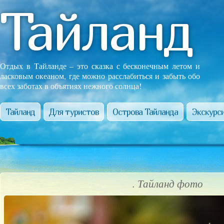
Тайланд
Отдых в Тайланде – это сказка с бесконечным летом и
ласковым океаном, где можно расслабиться и забыть обо
всех заботах в объятиях нежного солнца!
Тайланд
Для туристов
Острова Тайланда
Экскурси
. Тайланд фото