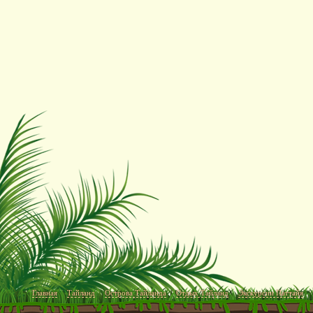
Главная
Тайланд
Острова Тайланда
Отдых Тайланд
Экскурсии Паттайя