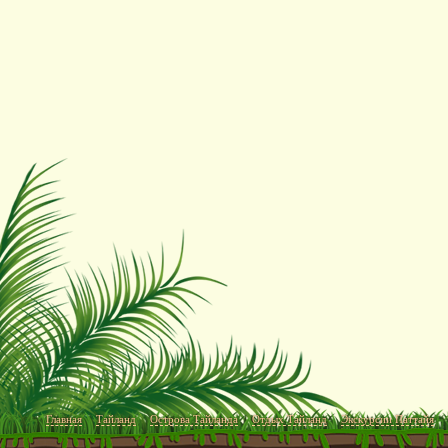
Главная
Тайланд
Острова Тайланда
Отдых Тайланд
Экскурсии Паттайя