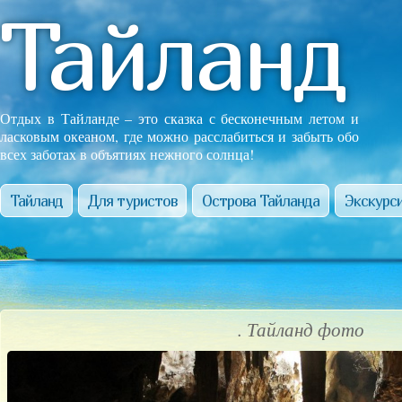
Тайланд
Отдых в Тайланде – это сказка с бесконечным летом и
ласковым океаном, где можно расслабиться и забыть обо
всех заботах в объятиях нежного солнца!
Тайланд
Для туристов
Острова Тайланда
Экскурси
. Тайланд фото