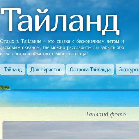
Тайланд
Отдых в Тайланде – это сказка с бесконечным летом и
ласковым океаном, где можно расслабиться и забыть обо
всех заботах в объятиях нежного солнца!
Тайланд
Для туристов
Острова Тайланда
Экскурси
. Тайланд фото