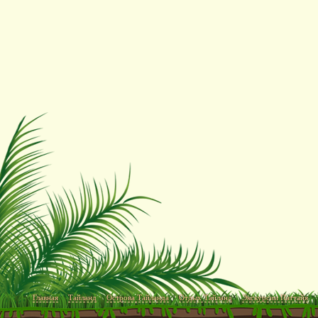
Главная
Тайланд
Острова Тайланда
Отдых Тайланд
Экскурсии Паттайя