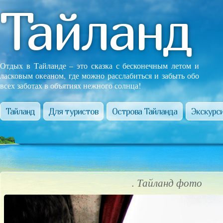
Тайланд
Отдых в Тайланде – это сказка с бесконечным летом и
ласковым океаном, где можно расслабиться и забыть обо
всех заботах в объятиях нежного солнца!
Тайланд
Для туристов
Острова Тайланда
Экскурси
. Тайланд фото