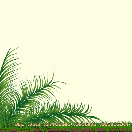
Главная
Тайланд
Острова Тайланда
Отдых Тайланд
Экскурсии Паттайя