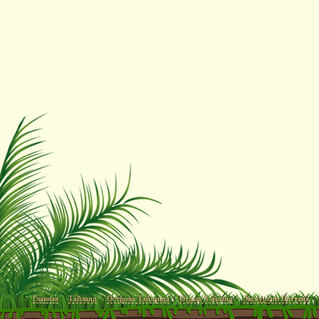
Главная
Тайланд
Острова Тайланда
Отдых Тайланд
Экскурсии Паттайя