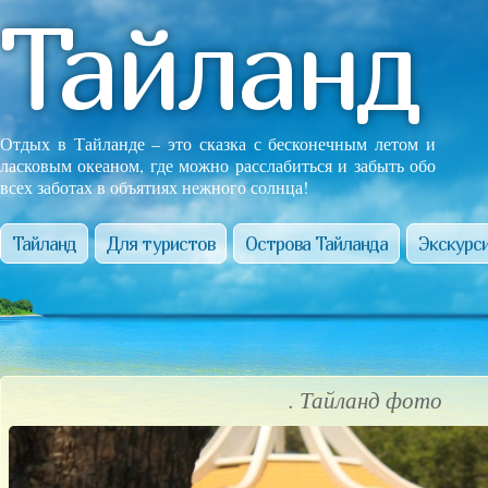
Тайланд
Отдых в Тайланде – это сказка с бесконечным летом и
ласковым океаном, где можно расслабиться и забыть обо
всех заботах в объятиях нежного солнца!
Тайланд
Для туристов
Острова Тайланда
Экскурси
. Тайланд фото