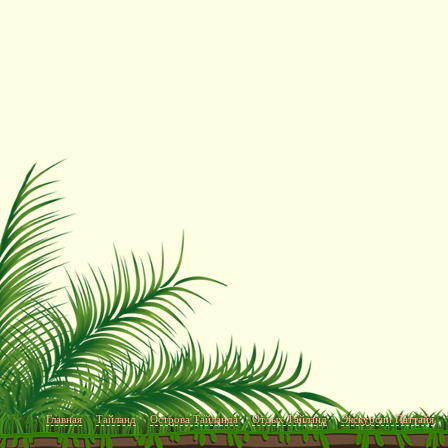
Главная
Тайланд
Острова Тайланда
Отдых Тайланд
Экскурсии Паттайя