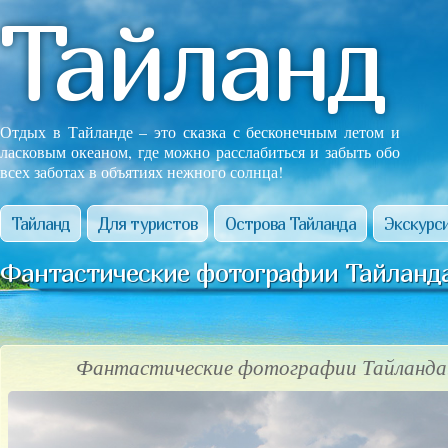
Тайланд
Отдых в Тайланде – это сказка с бесконечным летом и
ласковым океаном, где можно расслабиться и забыть обо
всех заботах в объятиях нежного солнца!
Тайланд
Для туристов
Острова Тайланда
Экскурси
Фантастические фотографии Тайланда
Фантастические фотографии Тайланда!