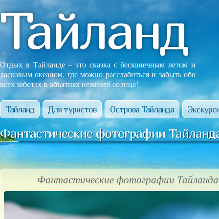
Тайланд
Отдых в Тайланде – это сказка с бесконечным летом и
ласковым океаном, где можно расслабиться и забыть обо
всех заботах в объятиях нежного солнца!
Тайланд
Для туристов
Острова Тайланда
Экскурси
Фантастические фотографии Тайланда
Фантастические фотографии Тайланда!