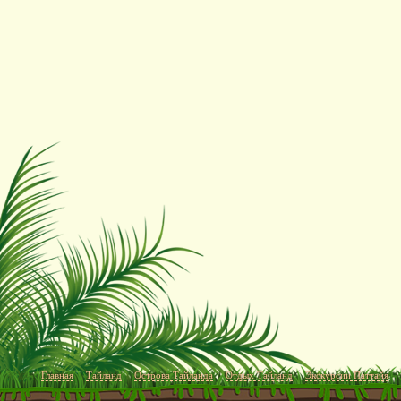
Главная
Тайланд
Острова Тайланда
Отдых Тайланд
Экскурсии Паттайя