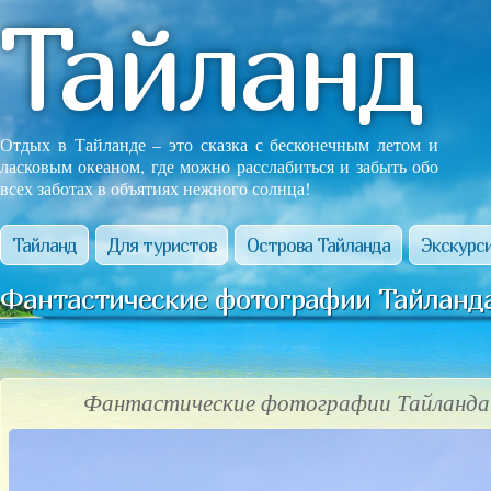
Тайланд
Отдых в Тайланде – это сказка с бесконечным летом и
ласковым океаном, где можно расслабиться и забыть обо
всех заботах в объятиях нежного солнца!
Тайланд
Для туристов
Острова Тайланда
Экскурси
Фантастические фотографии Тайланда
Фантастические фотографии Тайланда!