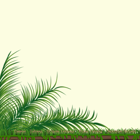
Главная
Тайланд
Острова Тайланда
Отдых Тайланд
Экскурсии Паттайя