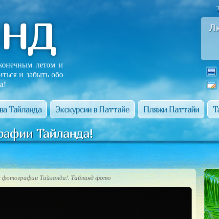
анд
Л
сконечным летом и
иться и забыть обо
а!
ва Тайланда
Экскурсии в Паттайе
Пляжи Паттайи
Т
рафии Тайланда!
 фотографии Тайланда!. Тайланд фото