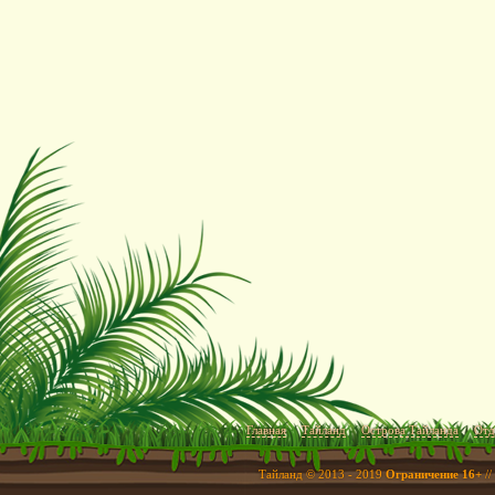
Главная
Тайланд
Острова Тайланда
Отд
Тайланд © 2013 - 2019
Ограничение 16+
//