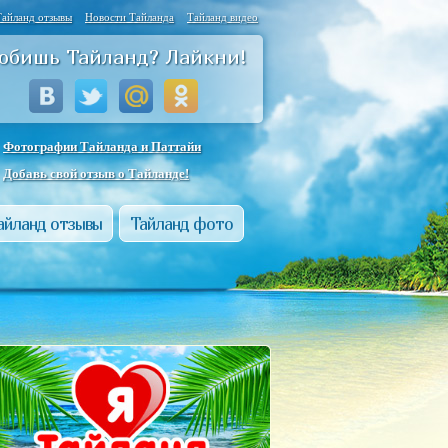
Тайланд отзывы
Новости Тайланда
Тайланд видео
юбишь Тайланд? Лайкни!
Фотографии Тайланда и Паттайи
Добавь свой отзыв о Тайланде!
айланд отзывы
Тайланд фото