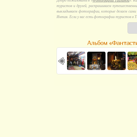
Добро пожаловать в «
Фотографии Тайланда
». К
туристов и друзей, распрашиваем путешественни
выкладываем фотографии, которые делаем сами в
Интая. Если у вас есть фотографии туристов в Т
Альбом «Фантаст