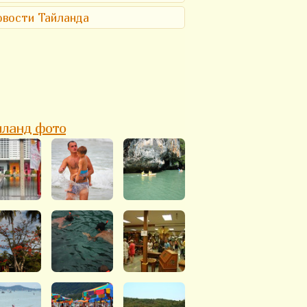
вости Тайланда
йланд фото