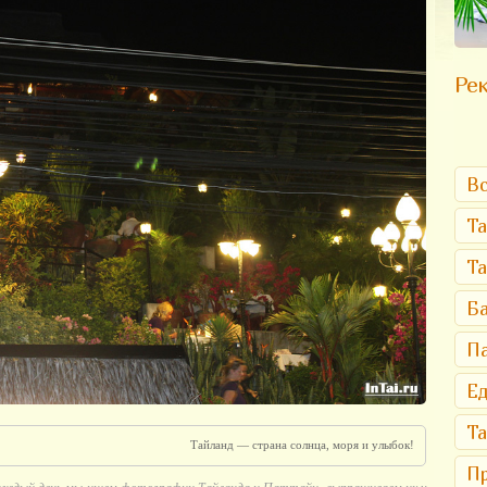
Рек
Вс
Та
Т
Ба
Па
Ед
Та
Тайланд — страна солнца, моря и улыбок!
Пр