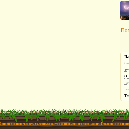
Пог
Па
Сад
Ту
От
На 
Во
Та
ых Тайланд
Экскурсии Паттайя
Пляжи Паттайи
Погода Тайланд
Тайланд отзывы
 Запрещено использовать материалы сайта без письменного разрешения. Права на фото и в