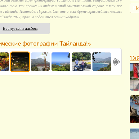
аждый день мы ищем фотографии Тайланда и Паттайи, выпрашиваем их у
ков о том, как прошел их отдых в этой замечательной стране, а так же
Но
 Тайланде, Паттайе, Пхукете, Самете и всех других красивейших местах
айланде 2017, просим поделиться этими кадрами.
Вернуться в альбом
ические фотографии Тайланда!»
Та