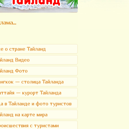
лама...
е о стране Тайланд
йланд Видео
айланд Фото
нгкок — столица Тайланда
ттайя — курорт Тайланда
а в Тайланде и фото туристов
йланд на карте мира
оисшествия с туристами