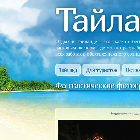
Тайл
Отдых в Тайланде – это сказка с бе
ласковым океаном, где можно расслаб
всех заботах в объятиях нежного солнц
Тайланд
Для туристов
Остро
Фантастические фотог
Фантастические