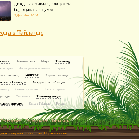
Дождь заказывали, или ракета,
борющаяся с засухой
2 Декабря 2014
ода в Тайланде
ттайя
Тайланд
Путешествия
Море
ы и парки
Достопримечательности
Европа
Бангкок
ры в Тайланд
Острова Тайланда
зывы о Тайланде
Экскурсии в Тайланде
заметку
Советы туристам
Новости туризма
Тайланд видео
допады
Тайская еда
йский массаж
Россия
Жилье в Тайланде
Тайланд фото
Тайланд видео
Карта сайта
идео принадлежат их авторам.
Обратная связь