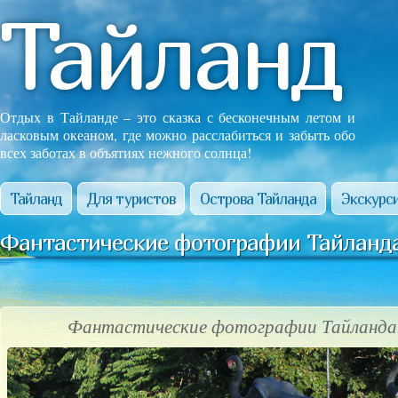
Тайланд
Отдых в Тайланде – это сказка с бесконечным летом и
ласковым океаном, где можно расслабиться и забыть обо
всех заботах в объятиях нежного солнца!
Тайланд
Для туристов
Острова Тайланда
Экскурси
Фантастические фотографии Тайланда
Фантастические фотографии Тайланда!