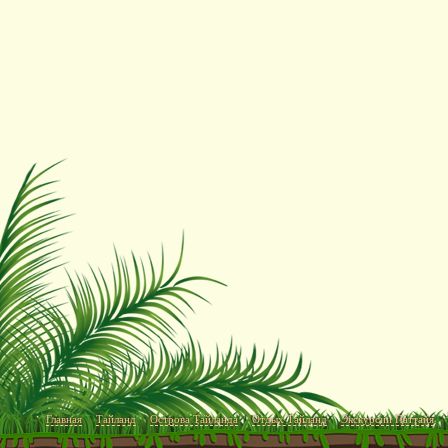
Главная
Тайланд
Острова Тайланда
Отдых Тайланд
Экскурсии Паттайя