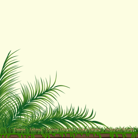
Главная
Тайланд
Острова Тайланда
Отдых Тайланд
Экскурсии Паттайя