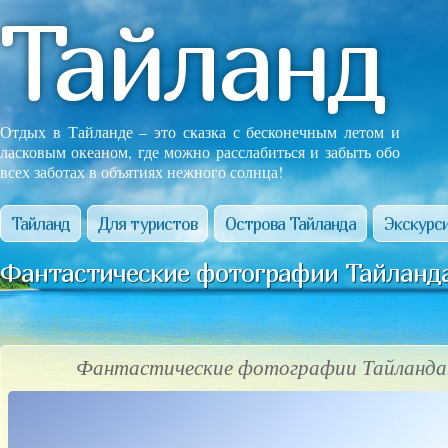
Тайланд
Отдых в Тайланде – это сказка с бесконечным летом и
ласковым океаном, где можно расслабиться и забыть обо
всех заботах в объятиях нежного солнца!
Тайланд
Для туристов
Острова Тайланда
Экскурси
Фантастические фотографии Тайланда
Фантастические фотографии Тайланда!