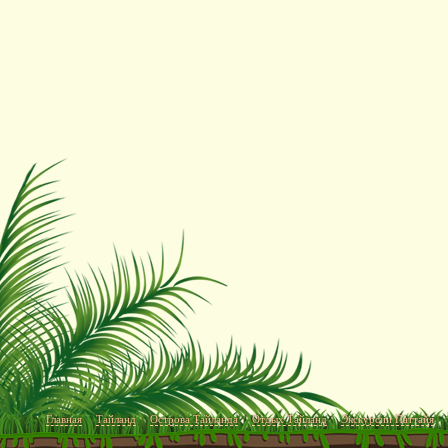
Главная
Тайланд
Острова Тайланда
Отдых Тайланд
Экскурсии Паттайя