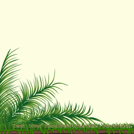
Главная
Тайланд
Острова Тайланда
Отдых Тайланд
Экскурсии Паттайя