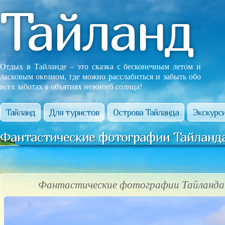
Тайланд
Отдых в Тайланде – это сказка с бесконечным летом и
ласковым океаном, где можно расслабиться и забыть обо
всех заботах в объятиях нежного солнца!
Тайланд
Для туристов
Острова Тайланда
Экскурси
Фантастические фотографии Тайланда
Фантастические фотографии Тайланда!