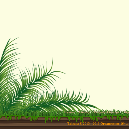
Главная
Тайланд
Острова Тайланда
Отд
Тайланд © 2013 - 2019
Ограничение 16+
//