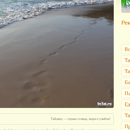
Рек
Вс
Та
Т
Ба
Па
Ед
Та
Тайланд — страна солнца, моря и улыбок!
Пр