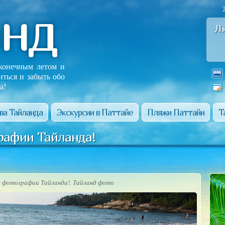
анд
Л
сконечным летом и
иться и забыть обо
а!
ва Тайланда
Экскурсии в Паттайе
Пляжи Паттайи
Т
рафии Тайланда!
 фотографии Тайланда!. Тайланд фото