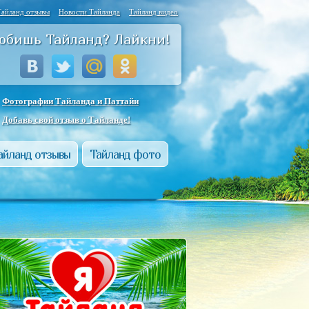
Тайланд отзывы
Новости Тайланда
Тайланд видео
юбишь Тайланд? Лайкни!
Фотографии Тайланда и Паттайи
Добавь свой отзыв о Тайланде!
айланд отзывы
Тайланд фото