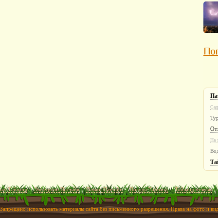
Пог
Па
Сад
Ту
От
На 
Во
Та
ых Тайланд
Экскурсии Паттайя
Пляжи Паттайи
Погода Тайланд
Тайланд отзывы
 Запрещено использовать материалы сайта без письменного разрешения. Права на фото и в