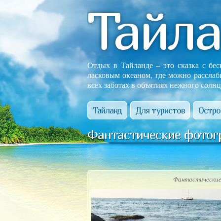
Тайл
Отдых в Тайланде – это сказка с бе
ласковым океаном, где можно расслаб
всех заботах в объятиях нежного солнц
Тайланд
Для туристов
Остро
Фантастические фотог
Фантастические