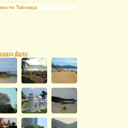
вости Тайланда
йланд фото