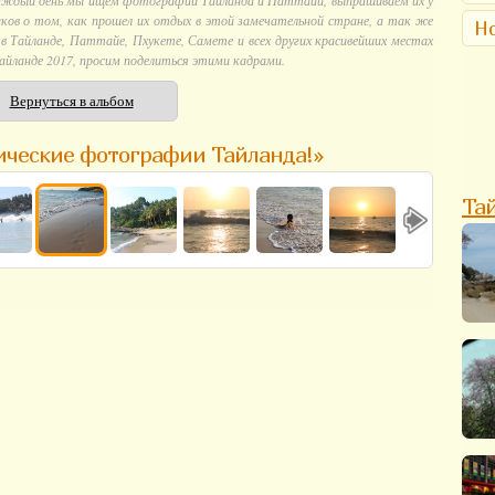
аждый день мы ищем фотографии Тайланда и Паттайи, выпрашиваем их у
ков о том, как прошел их отдых в этой замечательной стране, а так же
Но
 Тайланде, Паттайе, Пхукете, Самете и всех других красивейших местах
айланде 2017, просим поделиться этими кадрами.
Вернуться в альбом
ические фотографии Тайланда!»
Та