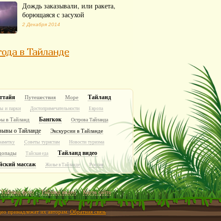
Дождь заказывали, или ракета,
борющаяся с засухой
2 Декабря 2014
ода в Тайланде
ттайя
Тайланд
Путешествия
Море
ы и парки
Достопримечательности
Европа
Бангкок
ры в Тайланд
Острова Тайланда
зывы о Тайланде
Экскурсии в Тайланде
заметку
Советы туристам
Новости туризма
Тайланд видео
допады
Тайская еда
йский массаж
Россия
Жилье в Тайланде
Тайланд фото
Тайланд видео
Карта сайта
идео принадлежат их авторам.
Обратная связь