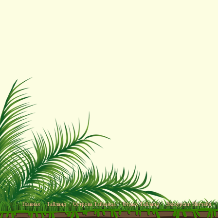
Главная
Тайланд
Острова Тайланда
Отдых Тайланд
Экскурсии Паттайя