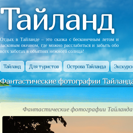
Тайланд
Отдых в Тайланде – это сказка с бесконечным летом и
ласковым океаном, где можно расслабиться и забыть обо
всех заботах в объятиях нежного солнца!
Тайланд
Для туристов
Острова Тайланда
Экскурси
Фантастические фотографии Тайланда
Фантастические фотографии Тайланда!