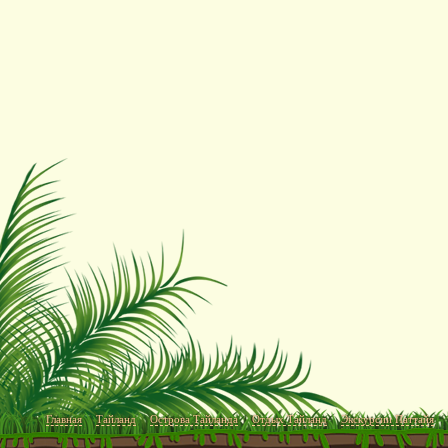
Главная
Тайланд
Острова Тайланда
Отдых Тайланд
Экскурсии Паттайя