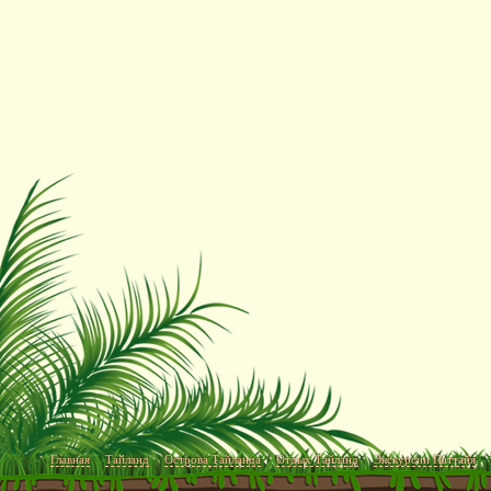
Главная
Тайланд
Острова Тайланда
Отдых Тайланд
Экскурсии Паттайя