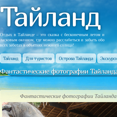
Тайланд
Отдых в Тайланде – это сказка с бесконечным летом и
ласковым океаном, где можно расслабиться и забыть обо
всех заботах в объятиях нежного солнца!
Тайланд
Для туристов
Острова Тайланда
Экскурси
Фантастические фотографии Тайланда
Фантастические фотографии Тайланда!