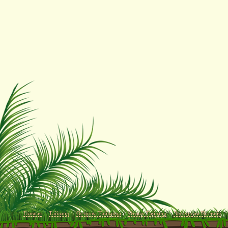
Главная
Тайланд
Острова Тайланда
Отдых Тайланд
Экскурсии Паттайя