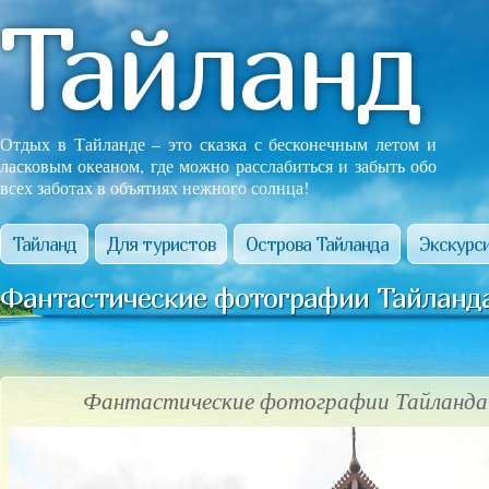
Тайланд
Отдых в Тайланде – это сказка с бесконечным летом и
ласковым океаном, где можно расслабиться и забыть обо
всех заботах в объятиях нежного солнца!
Тайланд
Для туристов
Острова Тайланда
Экскурси
Фантастические фотографии Тайланда
Фантастические фотографии Тайланда!