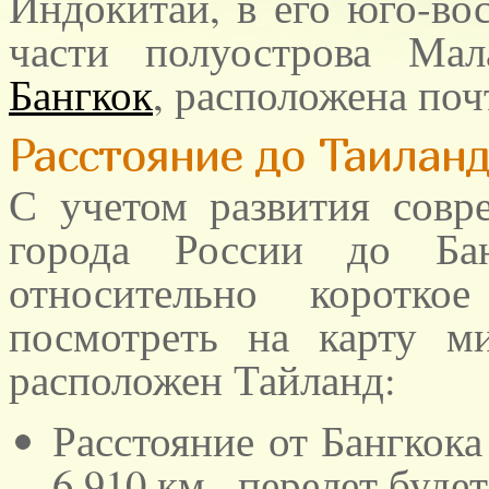
Индокитай, в его юго-вос
части полуострова Мал
Бангкок
, расположена поч
Расстояние до Таилан
С учетом развития совр
города России до Ба
относительно коротко
посмотреть на карту ми
расположен Тайланд:
Расстояние от Бангкок
6.910 км., перелет буде