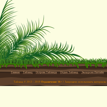
Главная
Тайланд
Острова Тайланда
Отдых Тайланд
Экскурсии Паттайя
Тайланд © 2013 - 2019
Ограничение 16+
// Запрещено использовать материалы 