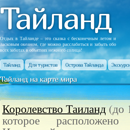
Тайланд
Отдых в Тайланде – это сказка с бесконечным летом и
ласковым океаном, где можно расслабиться и забыть обо
всех заботах в объятиях нежного солнца!
Тайланд
Для туристов
Острова Тайланда
Экскурси
Тайланд на карте мира
Королевство Таиланд
(до 
которое расположено