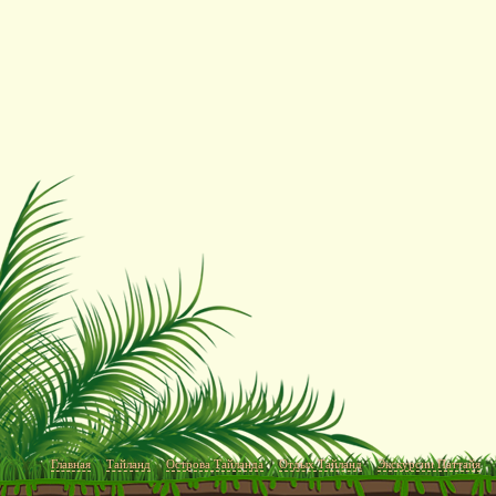
Главная
Тайланд
Острова Тайланда
Отдых Тайланд
Экскурсии Паттайя