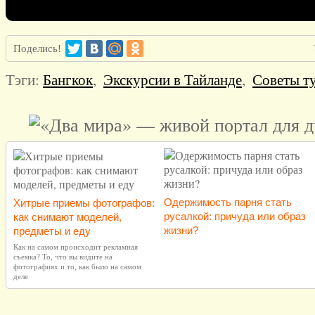
Поделись!
Тэги:
Бангкок
,
Экскурсии в Тайланде
,
Советы т
Одержимость парня стать
Хитрые приемы фотографов:
русалкой: причуда или образ
как снимают моделей,
жизни?
предметы и еду
Как на самом происходит рекламная
съемка? То, что вы видите на
фотографиях и то, как было на самом
деле