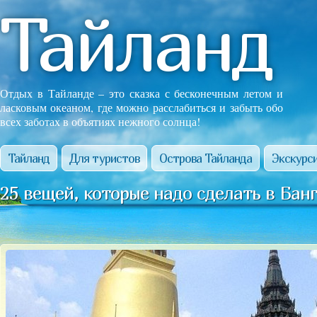
Тайланд
Отдых в Тайланде – это сказка с бесконечным летом и
ласковым океаном, где можно расслабиться и забыть обо
всех заботах в объятиях нежного солнца!
Тайланд
Для туристов
Острова Тайланда
Экскурси
25 вещей, которые надо сделать в Банг