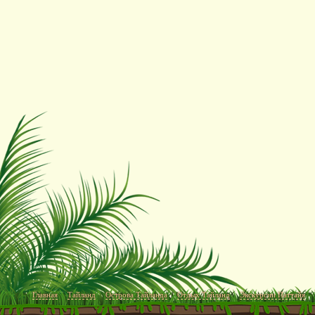
Главная
Тайланд
Острова Тайланда
Отдых Тайланд
Экскурсии Паттайя