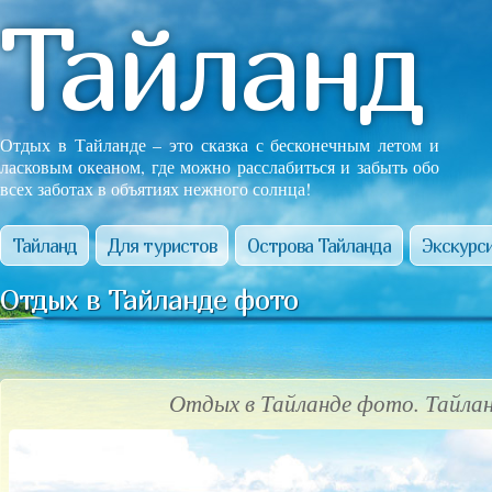
Тайланд
Отдых в Тайланде – это сказка с бесконечным летом и
ласковым океаном, где можно расслабиться и забыть обо
всех заботах в объятиях нежного солнца!
Тайланд
Для туристов
Острова Тайланда
Экскурси
Отдых в Тайланде фото
Отдых в Тайланде фото. Тайла