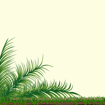
Главная
Тайланд
Острова Тайланда
Отдых Тайланд
Экскурсии Паттайя