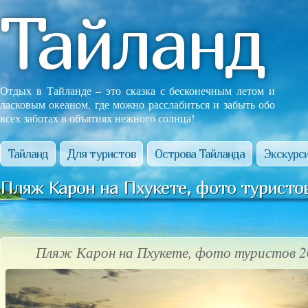
Тайланд
Отдых в Тайланде – это сказка с бесконечным летом и
ласковым океаном, где можно расслабиться и забыть обо
всех заботах в объятиях нежного солнца!
Тайланд
Для туристов
Острова Тайланда
Экскурси
Пляж Карон на Пхукете, фото туристо
Пляж Карон на Пхукете, фото туристов 2